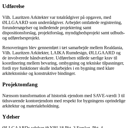
Udførelse
Vilh. Lauritzen Arkitekter var totalrådgiver på opgaven, med
ØLLGAARD som underrådgiver. Arbejdet omfattede registrering,
forundersøgelser og indledende projektering samt
dispositionsforslag, projektforslag, myndighedsprojekt samt udbuds-
og udførelsesprojekt.
Renoveringen blev gennemført i tæt samarbejde mellem Realdania,
Vilh. Lauritzen Arkitekter, LAIKA Rumdesign, ØLLGAARD og
de involverede håndværkere. Udførelsen stillede særlige krav til
koordinering mellem bevaring, ombygning og tekniske tilpasninger,
fordi nye funktioner skulle indarbejdes i en bygning med klare
arkitektoniske og konstruktive bindinger.
Projektomfang
Nænsom transformation af historisk ejendom med SAVE-værdi 3 til
tidssvarende kontorejendom med respekt for bygningens oprindelige
arkitektur og materialeholdning.
Ydelser
ØLLGAARDs ydelser ift YBL18 Pkt. 3 Forslag. Pkt. 4