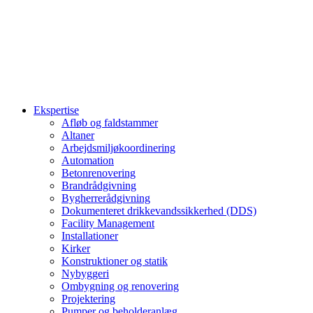
Ekspertise
Afløb og faldstammer
Altaner
Arbejdsmiljøkoordinering
Automation
Betonrenovering
Brandrådgivning
Bygherrerådgivning
Dokumenteret drikkevandssikkerhed (DDS)
Facility Management
Installationer
Kirker
Konstruktioner og statik
Nybyggeri
Ombygning og renovering
Projektering
Pumper og beholderanlæg