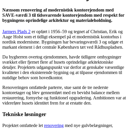
Nænsom renovering af modernistisk kontorejendom med
SAVE-værdi 3 til tidssvarende kontorejendom med respekt for
bygningens oprindelige arkitektur og materialeholdning.
Jarmers Plads 2
er opført i 1956–59 og tegnet af Christian, Erik og
Aage Holst som et tidligt eksempel på et modernistisk kontorhus i
nordisk modernisme. Bygningen har bevaringsværdi 3 og udgør et
markant element i det centrale København tæt ved Rådhuspladsen.
Da bygherren overtog ejendommen, havde tidligere ombygninger
svækket eller fjernet flere af husets oprindelige arkitektoniske
detaljer. Projektets udgangspunkt var derfor at genskabe væsentlige
kvaliteter i den eksisterende bygning og at tilpasse ejendommen til
nutidige behov som hovedkontor.
Renoveringen omfattede parterre, stue samt de tre nederste
kontoretager og blev gennemført med en bevidst balance mellem
restaurering, fornyelse og funktionel opgradering. Ambitionen var at
videreføre husets identitet frem for at erstatte den.
Tekniske løsninger
Projektet omfattede let
renovering
med nye gulvbelægninger,