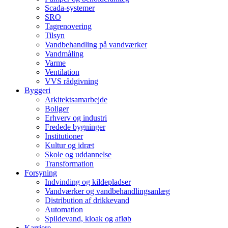
Scada-systemer
SRO
Tagrenovering
Tilsyn
Vandbehandling på vandværker
Vandmåling
Varme
Ventilation
VVS rådgivning
Byggeri
Arkitektsamarbejde
Boliger
Erhverv og industri
Fredede bygninger
Institutioner
Kultur og idræt
Skole og uddannelse
Transformation
Forsyning
Indvinding og kildepladser
Vandværker og vandbehandlingsanlæg
Distribution af drikkevand
Automation
Spildevand, kloak og afløb
Karriere