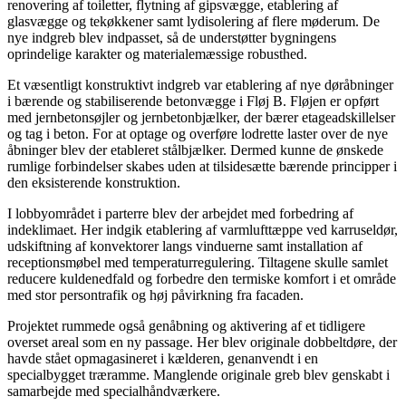
renovering af toiletter, flytning af gipsvægge, etablering af
glasvægge og tekøkkener samt lydisolering af flere møderum. De
nye indgreb blev indpasset, så de understøtter bygningens
oprindelige karakter og materialemæssige robusthed.
Et væsentligt konstruktivt indgreb var etablering af nye døråbninger
i bærende og stabiliserende betonvægge i Fløj B. Fløjen er opført
med jernbetonsøjler og jernbetonbjælker, der bærer etageadskillelser
og tag i beton. For at optage og overføre lodrette laster over de nye
åbninger blev der etableret stålbjælker. Dermed kunne de ønskede
rumlige forbindelser skabes uden at tilsidesætte bærende principper i
den eksisterende konstruktion.
I lobbyområdet i parterre blev der arbejdet med forbedring af
indeklimaet. Her indgik etablering af varmlufttæppe ved karruseldør,
udskiftning af konvektorer langs vinduerne samt installation af
receptionsmøbel med temperaturregulering. Tiltagene skulle samlet
reducere kuldenedfald og forbedre den termiske komfort i et område
med stor persontrafik og høj påvirkning fra facaden.
Projektet rummede også genåbning og aktivering af et tidligere
overset areal som en ny passage. Her blev originale dobbeltdøre, der
havde stået opmagasineret i kælderen, genanvendt i en
specialbygget træramme. Manglende originale greb blev genskabt i
samarbejde med specialhåndværkere.