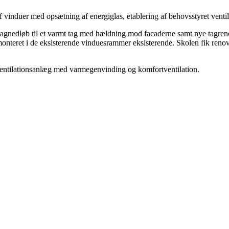
f vinduer med opsætning af energiglas, etablering af behovsstyret ventila
 tagnedløb til et varmt tag med hældning mod facaderne samt nye tagren
monteret i de eksisterende vinduesrammer eksisterende. Skolen fik ren
t ventilationsanlæg med varmegenvinding og komfortventilation.