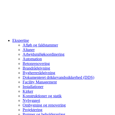
Ekspertise
Afløb og faldstammer
Altaner
Arbejdsmiljøkoordinering
Automation
Betonrenovering
Brandrådgivning
Bygherrerådgivning
Dokumenteret drikkevandssikkerhed (DDS)
Facility Management
Installationer
Kirker
Konstruktioner og statik
Nybyggeri
Ombygning og renovering
Projektering
Pumper og beholderanlæg