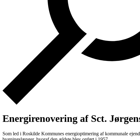
Energirenovering af Sct. Jørgen
Som led i Roskilde Kommunes energioptimering af kommunale ejendo
bygningslænger, hvoraf den ældste blev opført i 1957.