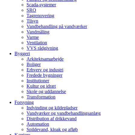
Scada-systemer
SRO
Tagrenovering
Tilsyn
Vandbehandling på vandværker
Vandmåling
Varme
Ventilation
VVS rådgivning
Byggeri
Arkitektsamarbejde
Boliger
Erhverv og industri
Fredede bygninger
Institutioner
Kultur og idræt
Skole og uddannelse
Transformation
Forsyning
Indvinding og kildepladser
Vandværker og vandbehandlingsanlæg
Distribution af drikkevand
Automation
Spildevand, kloak og afløb
Karriere