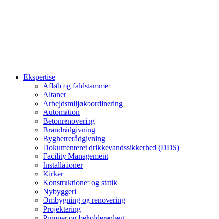
Ekspertise
Afløb og faldstammer
Altaner
Arbejdsmiljøkoordinering
Automation
Betonrenovering
Brandrådgivning
Bygherrerådgivning
Dokumenteret drikkevandssikkerhed (DDS)
Facility Management
Installationer
Kirker
Konstruktioner og statik
Nybyggeri
Ombygning og renovering
Projektering
Pumper og beholderanlæg