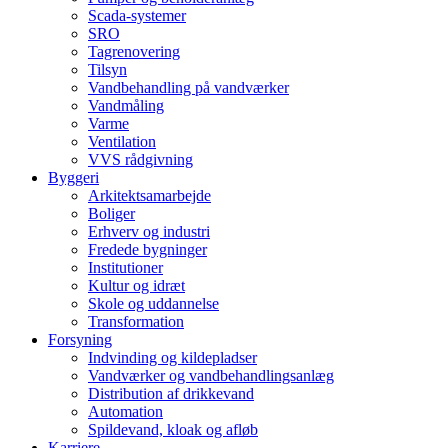
Scada-systemer
SRO
Tagrenovering
Tilsyn
Vandbehandling på vandværker
Vandmåling
Varme
Ventilation
VVS rådgivning
Byggeri
Arkitektsamarbejde
Boliger
Erhverv og industri
Fredede bygninger
Institutioner
Kultur og idræt
Skole og uddannelse
Transformation
Forsyning
Indvinding og kildepladser
Vandværker og vandbehandlingsanlæg
Distribution af drikkevand
Automation
Spildevand, kloak og afløb
Karriere