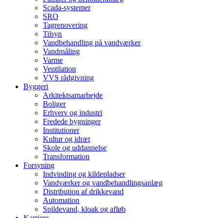
Scada-systemer
SRO
Tagrenovering
Tilsyn
Vandbehandling på vandværker
Vandmåling
Varme
Ventilation
VVS rådgivning
Byggeri
Arkitektsamarbejde
Boliger
Erhverv og industri
Fredede bygninger
Institutioner
Kultur og idræt
Skole og uddannelse
Transformation
Forsyning
Indvinding og kildepladser
Vandværker og vandbehandlingsanlæg
Distribution af drikkevand
Automation
Spildevand, kloak og afløb
Karriere