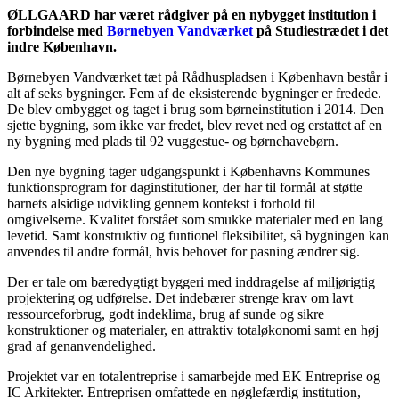
ØLLGAARD har været rådgiver på en nybygget institution i
forbindelse med
Børnebyen Vandværket
på Studiestrædet i det
indre København.
Børnebyen Vandværket tæt på Rådhuspladsen i København består i
alt af seks bygninger. Fem af de eksisterende bygninger er fredede.
De blev ombygget og taget i brug som børneinstitution i 2014. Den
sjette bygning, som ikke var fredet, blev revet ned og erstattet af en
ny bygning med plads til 92 vuggestue- og børnehavebørn.
Den nye bygning tager udgangspunkt i Københavns Kommunes
funktionsprogram for daginstitutioner, der har til formål at støtte
barnets alsidige udvikling gennem kontekst i forhold til
omgivelserne. Kvalitet forstået som smukke materialer med en lang
levetid. Samt konstruktiv og funtionel fleksibilitet, så bygningen kan
anvendes til andre formål, hvis behovet for pasning ændrer sig.
Der er tale om bæredygtigt byggeri med inddragelse af miljørigtig
projektering og udførelse. Det indebærer strenge krav om lavt
ressourceforbrug, godt indeklima, brug af sunde og sikre
konstruktioner og materialer, en attraktiv totaløkonomi samt en høj
grad af genanvendelighed.
Projektet var en totalentreprise i samarbejde med EK Entreprise og
IC Arkitekter. Entreprisen omfattede en nøglefærdig institution,