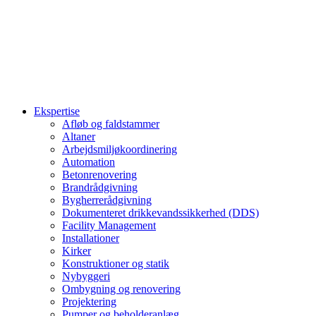
Ekspertise
Afløb og faldstammer
Altaner
Arbejdsmiljøkoordinering
Automation
Betonrenovering
Brandrådgivning
Bygherrerådgivning
Dokumenteret drikkevandssikkerhed (DDS)
Facility Management
Installationer
Kirker
Konstruktioner og statik
Nybyggeri
Ombygning og renovering
Projektering
Pumper og beholderanlæg