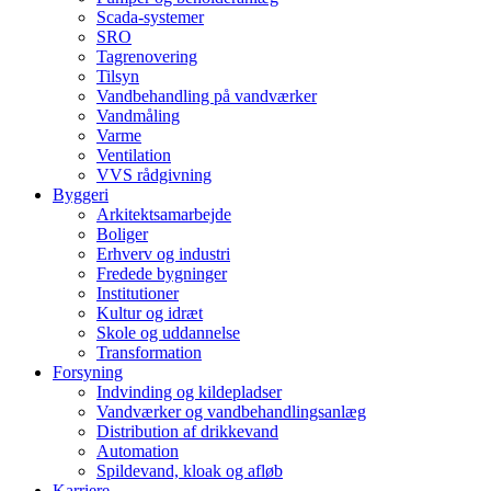
Scada-systemer
SRO
Tagrenovering
Tilsyn
Vandbehandling på vandværker
Vandmåling
Varme
Ventilation
VVS rådgivning
Byggeri
Arkitektsamarbejde
Boliger
Erhverv og industri
Fredede bygninger
Institutioner
Kultur og idræt
Skole og uddannelse
Transformation
Forsyning
Indvinding og kildepladser
Vandværker og vandbehandlingsanlæg
Distribution af drikkevand
Automation
Spildevand, kloak og afløb
Karriere