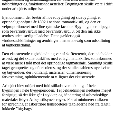
udfordringer og funktionsnedsættelser. Bygningen skulle være i drift
under arbejdets udførelse.
Ejendommen, der består af hovedbygning og sidebygning, er
oprindeligt opført i år 1892 i nationalromantisk stil, og den er
velproportioneret med fine rytmiske facader. Bygningen er udpeget
som bevaringsværdig med bevaringsværdi 3, og den må ikke
ændres uden særlig tilladelse. Dette gælder også
vinduesudskiftninger og ændringer i materialevalg som udskiftning
af tagbeklædning.
Den eksisterende tagbeklædning var af skiffereternit, der indeholder
asbest, og det skulle udskiftes med et tag i naturskiffer, som skønnes
at være mere i tråd med det oprindelige tagmateriale. Samtidig skulle
taget genoprettes og efterisoleres, og der skulle etableres nye kviste
og tagvinduer, der i omfang, materialer, dimensionering,
farvesætning, oplukkemetode m.v. ligner det eksisterende.
Arbejdet blev udført med fuld stilladsoverdækning af hele
bygningen i hele byggeperioden. Tagbeklædningen nedtages meget
forsigtigt, så det ikke går i stykker, og håndtering af asbestholdige
materialer følger Arbejdstilsynets regler. For at minimerer risikoen
for spredning af asbestfibre transporteres tagpladerne ned fra taget i
lukkede ”big-bags”.