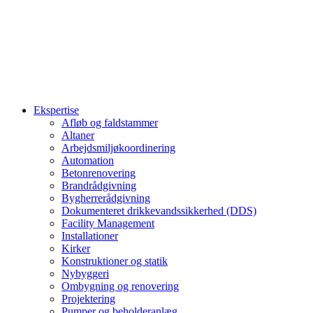
Ekspertise
Afløb og faldstammer
Altaner
Arbejdsmiljøkoordinering
Automation
Betonrenovering
Brandrådgivning
Bygherrerådgivning
Dokumenteret drikkevandssikkerhed (DDS)
Facility Management
Installationer
Kirker
Konstruktioner og statik
Nybyggeri
Ombygning og renovering
Projektering
Pumper og beholderanlæg