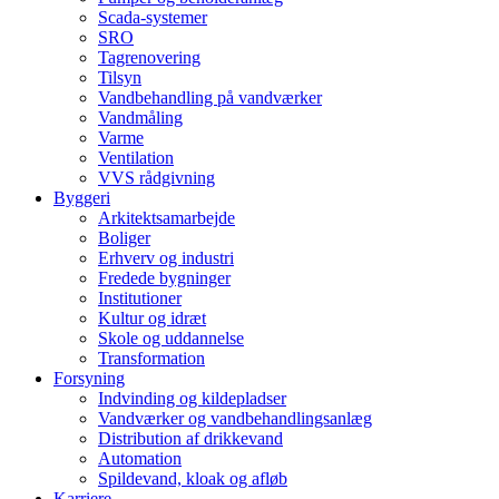
Scada-systemer
SRO
Tagrenovering
Tilsyn
Vandbehandling på vandværker
Vandmåling
Varme
Ventilation
VVS rådgivning
Byggeri
Arkitektsamarbejde
Boliger
Erhverv og industri
Fredede bygninger
Institutioner
Kultur og idræt
Skole og uddannelse
Transformation
Forsyning
Indvinding og kildepladser
Vandværker og vandbehandlingsanlæg
Distribution af drikkevand
Automation
Spildevand, kloak og afløb
Karriere