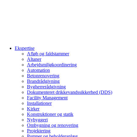
Ekspertise
Afløb og faldstammer
Altaner
Arbejdsmiljøkoordinering
Automation
Betonrenovering
Brandrådgivning
Bygherrerådgivning
Dokumenteret drikkevandssikkerhed (DDS)
Facility Management
Installationer
Kirker
Konstruktioner og statik
Nybyggeri
Ombygning og renovering
Projektering
Pumper og beholderanlæg