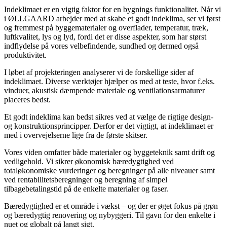
Indeklimaet er en vigtig faktor for en bygnings funktionalitet. Når vi
i ØLLGAARD arbejder med at skabe et godt indeklima, ser vi først
og fremmest på byggematerialer og overflader, temperatur, træk,
luftkvalitet, lys og lyd, fordi det er disse aspekter, som har størst
indflydelse på vores velbefindende, sundhed og dermed også
produktivitet.
I løbet af projekteringen analyserer vi de forskellige sider af
indeklimaet. Diverse værktøjer hjælper os med at teste, hvor f.eks.
vinduer, akustisk dæmpende materiale og ventilationsarmaturer
placeres bedst.
Et godt indeklima kan bedst sikres ved at vælge de rigtige design-
og konstruktionsprincipper. Derfor er det vigtigt, at indeklimaet er
med i overvejelserne lige fra de første skitser.
Vores viden omfatter både materialer og byggeteknik samt drift og
vedligehold. Vi sikrer økonomisk bæredygtighed ved
totaløkonomiske vurderinger og beregninger på alle niveauer samt
ved rentabilitetsberegninger og beregning af simpel
tilbagebetalingstid på de enkelte materialer og faser.
Bæredygtighed er et område i vækst – og der er øget fokus på grøn
og bæredygtig renovering og nybyggeri. Til gavn for den enkelte i
nuet og globalt på langt sigt.