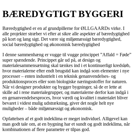
BÆREDYGTIGT BYGGERI
Bæredygtighed er en af grundpillerne for ØLLGAARDs virke. I
alle projekter stræber vi efter at sikre alle aspekter af bæredygtighed
på kort og lang sigt. Det være sig miljømæssigt bæredygtighed,
social bæredygtighed og økonomisk bæredygtighed
I denne sammenhæng er vugge til vugge princippet ”Affald = Føde”
super spændende. Princippet går ud på, at design og
materialesammensætning skal tænkes ind i et kontinuerligt kredsløb,
hvor materialerne efter endt brugstid kan indgå som elementer i nye
processer – enten industrielt i en teknisk genanvendelses- og
produktionsproces eller som biologiske næringsstoffer for naturen.
Når vi designer produkter og bygger bygninger, så de er lette at
skille ad i rene materialegrupper, og materialerne derfor kan indgå i
en genanvendelsesproces, hvor værdi og kvalitet i materialet bliver
bevaret i videst mulig udstrækning, giver det nogle helt nye
muligheder – både miljømæssigt og økonomisk.
Opfattelsen af et godt indeklima er meget individuel. Alligevel kan
man godt tale om, at en bygning har et sundt og godt indeklima, når
kombinationen af flere parametre er tilpas god.