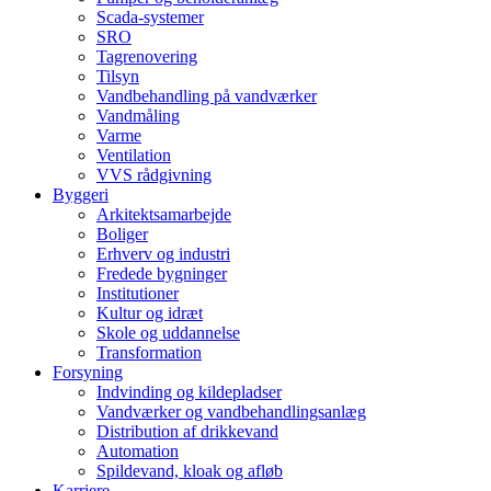
Scada-systemer
SRO
Tagrenovering
Tilsyn
Vandbehandling på vandværker
Vandmåling
Varme
Ventilation
VVS rådgivning
Byggeri
Arkitektsamarbejde
Boliger
Erhverv og industri
Fredede bygninger
Institutioner
Kultur og idræt
Skole og uddannelse
Transformation
Forsyning
Indvinding og kildepladser
Vandværker og vandbehandlingsanlæg
Distribution af drikkevand
Automation
Spildevand, kloak og afløb
Karriere