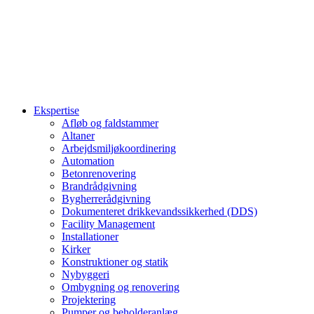
Ekspertise
Afløb og faldstammer
Altaner
Arbejdsmiljøkoordinering
Automation
Betonrenovering
Brandrådgivning
Bygherrerådgivning
Dokumenteret drikkevandssikkerhed (DDS)
Facility Management
Installationer
Kirker
Konstruktioner og statik
Nybyggeri
Ombygning og renovering
Projektering
Pumper og beholderanlæg