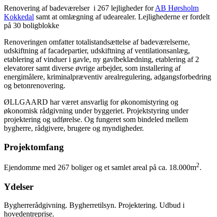
Renovering af badeværelser i 267 lejligheder for
AB Hørsholm
Kokkedal
samt at omlægning af udearealer. Lejlighederne er fordelt
på 30 boligblokke
Renoveringen omfatter totalistandsættelse af badeværelserne,
udskiftning af facadepartier, udskiftning af ventilationsanlæg,
etablering af vinduer i gavle, ny gavlbeklædning, etablering af 2
elevatorer samt diverse øvrige arbejder, som installering af
energimålere, kriminalpræventiv arealregulering, adgangsforbedring
og betonrenovering.
ØLLGAARD har været ansvarlig for økonomistyring og
økonomisk rådgivning under byggeriet. Projektstyring under
projektering og udførelse. Og fungeret som bindeled mellem
bygherre, rådgivere, brugere og myndigheder.
Projektomfang
2
Ejendomme med 267 boliger og et samlet areal på ca. 18.000m
.
Ydelser
Bygherrerådgivning. Bygherretilsyn. Projektering. Udbud i
hovedentreprise.