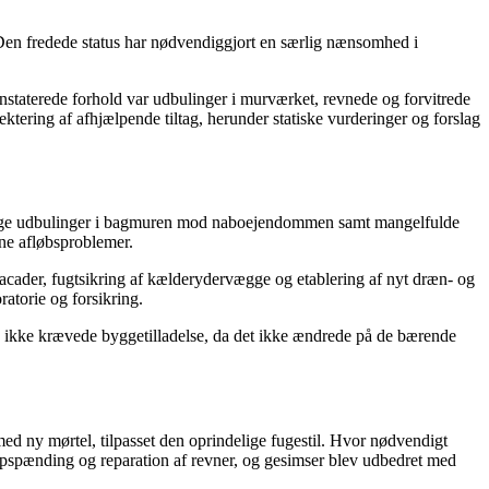
Den fredede status har nødvendiggjort en særlig nænsomhed i
staterede forhold var udbulinger i murværket, revnede og forvitrede
ktering af afhjælpende tiltag, herunder statiske vurderinger og forslag
lvorlige udbulinger i bagmuren mod naboejendommen samt mangelfulde
rne afløbsproblemer.
facader, fugtsikring af kælderydervægge og etablering af nyt dræn- og
atorie og forsikring.
kke krævede byggetilladelse, da det ikke ændrede på de bærende
ed ny mørtel, tilpasset den oprindelige fugestil. Hvor nødvendigt
 opspænding og reparation af revner, og gesimser blev udbedret med