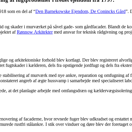
918 som en del af “
Den Barnekowske Ejendom, De Conincks Gård
”. 
d og skader i murværket på såvel gade- som gårdfacader. Blandt de kon
jektet af
Rønnow Arkitekter
med ansvar for teknisk rådgivning og proje
aglige og arkitektoniske forhold blev kortlagt. Der blev registreret a
et fugtskader i kælderen, dels fra opstigende jordfugt og dels fra ekste
de stabilisering af murværk med nye ankre, reparation og omfugning af 
konstateret angreb af ægte hussvamp i samarbejde med specialiseret labor
at det planlagte arbejde med omfangsdræn og kældervægsisolering i
novering af facaderne, hvor revnede fuger blev udkradset og erstattet m
urede rustfri stålankre. I stik over vinduer og døre blev der foretaget