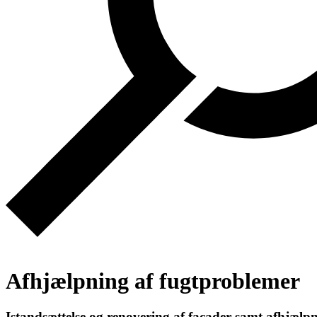
Afhjælpning af fugtproblemer
Istandsættelse og renovering af facader samt afhjælpn