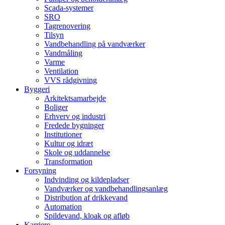
Scada-systemer
SRO
Tagrenovering
Tilsyn
Vandbehandling på vandværker
Vandmåling
Varme
Ventilation
VVS rådgivning
Byggeri
Arkitektsamarbejde
Boliger
Erhverv og industri
Fredede bygninger
Institutioner
Kultur og idræt
Skole og uddannelse
Transformation
Forsyning
Indvinding og kildepladser
Vandværker og vandbehandlingsanlæg
Distribution af drikkevand
Automation
Spildevand, kloak og afløb
Karriere