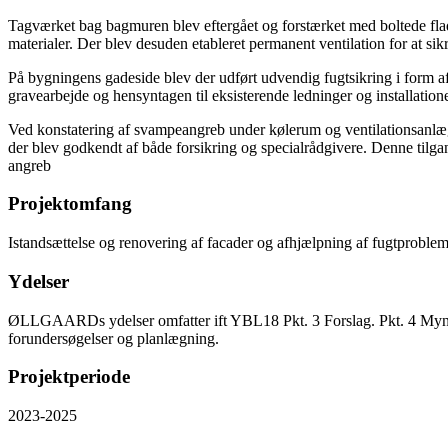
Tagværket bag bagmuren blev eftergået og forstærket med boltede flad
materialer. Der blev desuden etableret permanent ventilation for at sikr
På bygningens gadeside blev der udført udvendig fugtsikring i for
gravearbejde og hensyntagen til eksisterende ledninger og installatione
Ved konstatering af svampeangreb under kølerum og ventilationsanlæg 
der blev godkendt af både forsikring og specialrådgivere. Denne til
angreb
Projektomfang
Istandsættelse og renovering af facader og afhjælpning af fugtproblem
Ydelser
ØLLGAARDs ydelser omfatter ift YBL18 Pkt. 3 Forslag. Pkt. 4 Myndigh
forundersøgelser og planlægning.
Projektperiode
2023-2025