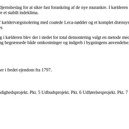
jernsbeslag for at sikre fast forankring af de nye murankre. I kældere
e et stabilt indeklima.
m af kældervægsisolering med coatede Leca-nødder og et komplet dræn
r.
i kælderen blev der i stedet for total demontering valgt en metode med
gang begrænsede både omkostninger og indgreb i bygningens anvendelse,
er i fredet ejendom fra 1797.
edsprojekt. Pkt. 5 Udbudsprojekt. Pkt. 6 Udførelsesprojekt. Pkt. 7 Udf