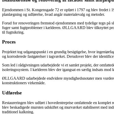
Ejendommen i St. Kongensgade 72 er opført i 1797 og blev fredet i 1
planlægning og udførelse, hvad angår materialevalg og metoder.
Forud for renoveringen fremstod ejendommen med tydelige tegn på sli
fuger samt fugtproblemer i kælderen. ØLLGAARD blev tilknyttet pro
til fugtsikring.
Proces
Projektet tog udgangspunkt i en grundig besigtigelse, hvor ingeniørf
og korroderede fastgørelser i tagværket. Derudover blev der identificer
Som led i rådgivningen udarbejdede vi et samlet projekt, der omfatte
isoleringssystem. I kælderen blev der igangsat en særlig indsats mod 
ØLLGAARD udarbejdede endvidere myndighedsnotater men vurderede, 
konstruktioners virkemåde.
Udførelse
Restaureringen blev udført i hovedentreprise omfattende en komplet re
blev beskadigede mursten udskiftet og murværket stabiliseret med indm
traditionel kalkning.