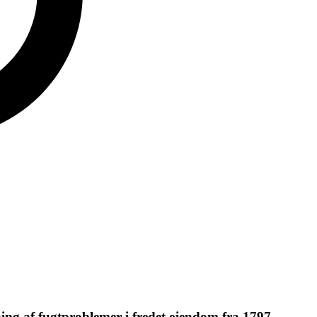
ing af fugtproblemer i fredet ejendom fra 1797.