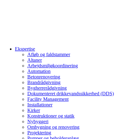
Ekspertise
Afløb og faldstammer
Altaner
Arbejdsmiljøkoordinering
Automation
Betonrenovering
Brandrådgivning
Bygherrerådgivning
Dokumenteret drikkevandssikkerhed (DDS)
Facility Management
Installationer
Kirker
Konstruktioner og statik
Nybyggeri
Ombygning og renovering
Projektering
Pumper og beholderanlæg