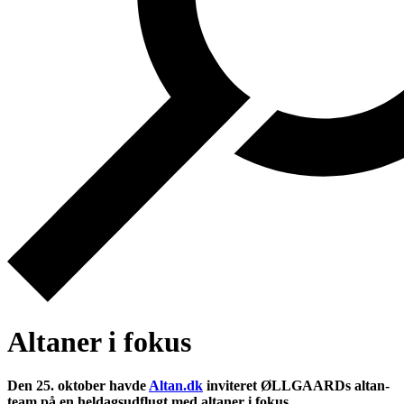
Altaner i fokus
Den 25. oktober havde
Altan.dk
inviteret ØLLGAARDs altan-
team på en heldagsudflugt med altaner i fokus.