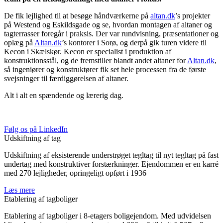
De fik lejlighed til at besøge håndværkerne på
altan.dk
’s projekter
på Westend og Eskildsgade og se, hvordan montagen af altaner og
tagterrasser foregår i praksis. Der var rundvisning, præsentationer og
oplæg på
Altan.dk
’s kontorer i Sorø, og derpå gik turen videre til
Kecon i Skælskør. Kecon er specialist i produktion af
konstruktionsstål, og de fremstiller blandt andet altaner for
Altan.dk
,
så ingeniører og konstruktører fik set hele processen fra de første
svejsninger til færdiggørelsen af altaner.
​​​​​​​Alt i alt en spændende og lærerig dag.
Følg os på LinkedIn
Udskiftning af tag
Udskiftning af eksisterende understrøget tegltag til nyt tegltag på fast
undertag med konstruktiver forstærkninger. Ejendommen er en karré
med 270 lejligheder, opringeligt opført i 1936
Læs mere
Etablering af tagboliger
Etablering af tagboliger i 8-etagers boligejendom. Med udvidelsen