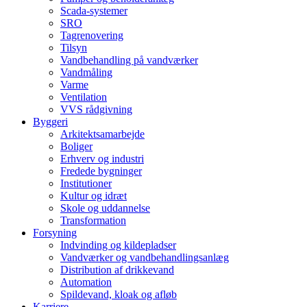
Scada-systemer
SRO
Tagrenovering
Tilsyn
Vandbehandling på vandværker
Vandmåling
Varme
Ventilation
VVS rådgivning
Byggeri
Arkitektsamarbejde
Boliger
Erhverv og industri
Fredede bygninger
Institutioner
Kultur og idræt
Skole og uddannelse
Transformation
Forsyning
Indvinding og kildepladser
Vandværker og vandbehandlingsanlæg
Distribution af drikkevand
Automation
Spildevand, kloak og afløb
Karriere