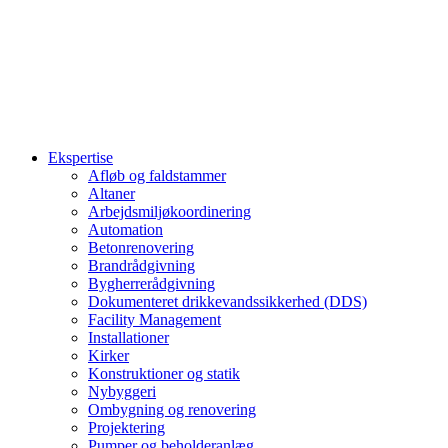
Ekspertise
Afløb og faldstammer
Altaner
Arbejdsmiljøkoordinering
Automation
Betonrenovering
Brandrådgivning
Bygherrerådgivning
Dokumenteret drikkevandssikkerhed (DDS)
Facility Management
Installationer
Kirker
Konstruktioner og statik
Nybyggeri
Ombygning og renovering
Projektering
Pumper og beholderanlæg