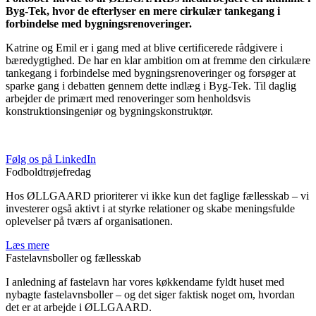
Byg-Tek, hvor de efterlyser en mere cirkulær tankegang i
forbindelse med bygningsrenoveringer.
Katrine og Emil er i gang med at blive certificerede rådgivere i
bæredygtighed. De har en klar ambition om at fremme den cirkulære
tankegang i forbindelse med bygningsrenoveringer og forsøger at
sparke gang i debatten gennem dette indlæg i Byg-Tek. Til daglig
arbejder de primært med renoveringer som henholdsvis
konstruktionsingeniør og bygningskonstruktør.
Følg os på LinkedIn
Fodboldtrøjefredag
Hos ØLLGAARD prioriterer vi ikke kun det faglige fællesskab – vi
investerer også aktivt i at styrke relationer og skabe meningsfulde
oplevelser på tværs af organisationen.
Læs mere
Fastelavnsboller og fællesskab
I anledning af fastelavn har vores køkkendame fyldt huset med
nybagte fastelavnsboller – og det siger faktisk noget om, hvordan
det er at arbejde i ØLLGAARD.