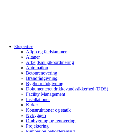
Ekspertise
Afløb og faldstammer
Altaner
Arbejdsmiljøkoordinering
Automation
Betonrenovering
Brandrådgivning
Bygherrerådgivning
Dokumenteret drikkevandssikkerhed (DDS)
Facility Management
Installationer
Kirker
Konstruktioner og statik
Nybyggeri
Ombygning og renovering
Projektering
Pumper og beholderanlæg