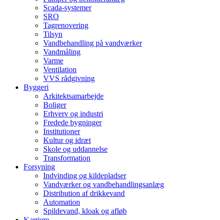
Scada-systemer
SRO
Tagrenovering
Tilsyn
Vandbehandling på vandværker
Vandmåling
Varme
Ventilation
VVS rådgivning
Byggeri
Arkitektsamarbejde
Boliger
Erhverv og industri
Fredede bygninger
Institutioner
Kultur og idræt
Skole og uddannelse
Transformation
Forsyning
Indvinding og kildepladser
Vandværker og vandbehandlingsanlæg
Distribution af drikkevand
Automation
Spildevand, kloak og afløb
Karriere