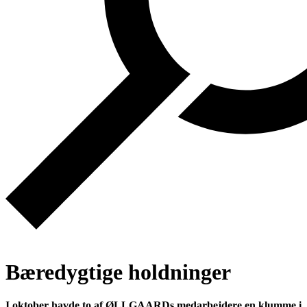
Bæredygtige holdninger
I oktober havde to af ØLLGAARDs medarbejdere en klumme i