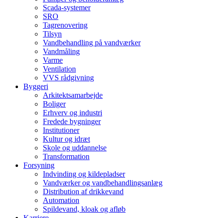
Scada-systemer
SRO
Tagrenovering
Tilsyn
Vandbehandling på vandværker
Vandmåling
Varme
Ventilation
VVS rådgivning
Byggeri
Arkitektsamarbejde
Boliger
Erhverv og industri
Fredede bygninger
Institutioner
Kultur og idræt
Skole og uddannelse
Transformation
Forsyning
Indvinding og kildepladser
Vandværker og vandbehandlingsanlæg
Distribution af drikkevand
Automation
Spildevand, kloak og afløb
Karriere