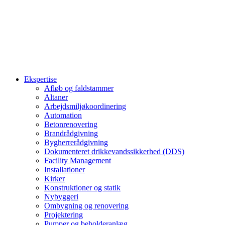
Ekspertise
Afløb og faldstammer
Altaner
Arbejdsmiljøkoordinering
Automation
Betonrenovering
Brandrådgivning
Bygherrerådgivning
Dokumenteret drikkevandssikkerhed (DDS)
Facility Management
Installationer
Kirker
Konstruktioner og statik
Nybyggeri
Ombygning og renovering
Projektering
Pumper og beholderanlæg