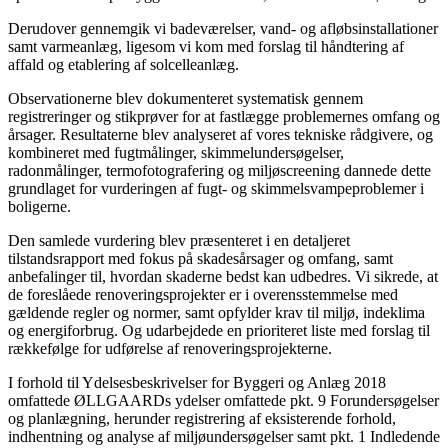
Derudover gennemgik vi badeværelser, vand- og afløbsinstallationer
samt varmeanlæg, ligesom vi kom med forslag til håndtering af
affald og etablering af solcelleanlæg.
Observationerne blev dokumenteret systematisk gennem
registreringer og stikprøver for at fastlægge problemernes omfang og
årsager. Resultaterne blev analyseret af vores tekniske rådgivere, og
kombineret med fugtmålinger, skimmelundersøgelser,
radonmålinger, termofotografering og miljøscreening dannede dette
grundlaget for vurderingen af fugt- og skimmelsvampeproblemer i
boligerne.
Den samlede vurdering blev præsenteret i en detaljeret
tilstandsrapport med fokus på skadesårsager og omfang, samt
anbefalinger til, hvordan skaderne bedst kan udbedres. Vi sikrede, at
de foreslåede renoveringsprojekter er i overensstemmelse med
gældende regler og normer, samt opfylder krav til miljø, indeklima
og energiforbrug. Og udarbejdede en prioriteret liste med forslag til
rækkefølge for udførelse af renoveringsprojekterne.
I forhold til Ydelsesbeskrivelser for Byggeri og Anlæg 2018
omfattede ØLLGAARDs ydelser omfattede pkt. 9 Forundersøgelser
og planlægning, herunder registrering af eksisterende forhold,
indhentning og analyse af miljøundersøgelser samt pkt. 1 Indledende