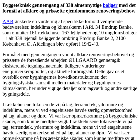
Byggeteknisk gennemgang af 338 almennyttige
boliger
med det
formål at afklare og prissætte ejendommens renoveringsbehov.
AAB
ønskede en vurdering af specifikke forhold vedrørende
badeværelser, indeklima og klimaskærm i Afd. 34 Emdrup Banke,
som omfatter 161 rækkehuse, 167 lejligheder og 10 ungdomsboliger
– i alt 338 lejemål beliggende omkring Emdrup Banke 2, 2100
København Ø. Afdelingen blev opført i 1942-43.
Formålet med gennemgangen var at afklare renoveringsbehovet og
prissætte de forestående arbejder. ØLLGAARD gennemgik
eksisterende tegningsmateriale, tidligere vurderinger,
energimærkerapporter, og aktuelle forbrugstal. Dette gav os et
overblik over bygningernes hovedkonstruktioner, det
bygningsfysiske samspil mellem materialer og bygningernes
klimaskærm, herunder vigtige detaljer som tagværk og andre særlige
bygningsdele.
I rækkehusene fokuserede vi på tag, terrændæk, ydermure og
indeklima, mens vi ved etagehusene havde særlig opmærksomhed
på tag, altaner og døre. Vi var især opmærksomme på byggetekniske
skader, som kunne medføre svigt. I rækkehusene fokuserede vi på
tag, terrændæk, ydermure og indeklima, mens vi ved etagehusene
havde særlig opmærksomhed på tag, altaner og døre. Vi var især
opmærksomme på byggetekniske skader, som kunne medføre svigt.