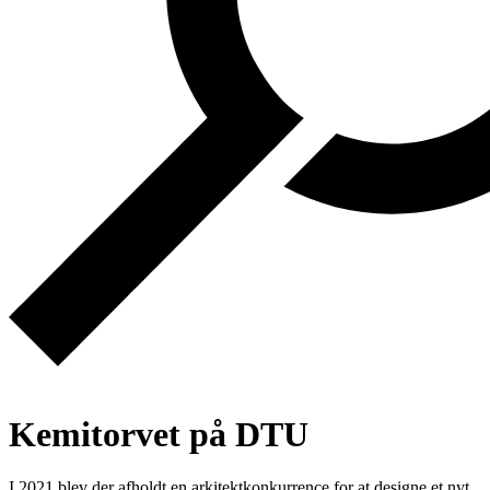
Kemitorvet på DTU
I 2021 blev der afholdt en arkitektkonkurrence for at designe et nyt