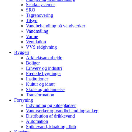
Scada-systemer
SRO
Tagrenovering
Tilsyn
Vandbehandling på vandværker
Vandmåling
Varme
Ventilation
VVS rådgivning
Byggeri
Arkitektsamarbejde
Boliger
Erhverv og industri
Fredede bygninger
Institutioner
Kultur og idræt
Skole og uddannelse
Transformation
Forsyning
Indvinding og kildepladser
Vandværker og vandbehandlingsanlæg
Distribution af drikkevand
Automation
Spildevand, kloak og afløb
Karriere