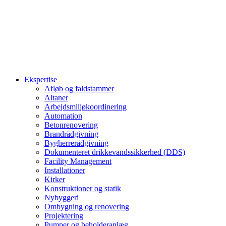
Ekspertise
Afløb og faldstammer
Altaner
Arbejdsmiljøkoordinering
Automation
Betonrenovering
Brandrådgivning
Bygherrerådgivning
Dokumenteret drikkevandssikkerhed (DDS)
Facility Management
Installationer
Kirker
Konstruktioner og statik
Nybyggeri
Ombygning og renovering
Projektering
Pumper og beholderanlæg