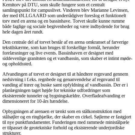
Kemitorv på DTU, som skulle fungere som et centralt
samlingspunkt for campuslivet. Vinderen blev Marianne Levinsen,
der med ØLLGAARD som underrådgiver foreslog et funktionelt
torv med en arena og en bassinhave. Torvet skulle kunne rumme
både faglige og sociale begivenheder og være indbydende for brug
hele dagen året rundt.
Den centrale del af torvet består af en arena omkranset af farverige
tekstilskærme, som kan bruges til forskellige formål, herunder
forelæsninger og live events. Bassinhaven er designet med
siddevenlige granitsten og et vandbassin, som skaber et intimt møde-
og opholdssted.
Afvandingen af torvet er designet til at håndtere regnvand gennem
nedsivning i f.eks. regnbede og genanvendelse af regnvand til
vanding af træer og buske samt opfyldning af vandbassin. Der er i
planlægningen taget højde for tekniske udfordringer som
eksisterende tunneler og bygningskældre. Overfladeafvanding er
dimensioneret for 10-års hændelse.
Opbygningen af arenaen er tænkt som en stålkonstruktion med
stålsøjler og en ringbjælke, der skaber en cirkel. Søjlerne er fastgjort
til nye punktfundamenter. Funderingen med rammede ministålpæle
er tilpasset de geotekniske forhold og eksisterende underjordiske
strukturer.