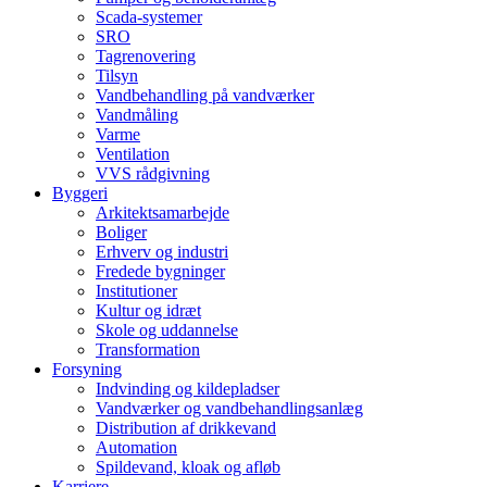
Scada-systemer
SRO
Tagrenovering
Tilsyn
Vandbehandling på vandværker
Vandmåling
Varme
Ventilation
VVS rådgivning
Byggeri
Arkitektsamarbejde
Boliger
Erhverv og industri
Fredede bygninger
Institutioner
Kultur og idræt
Skole og uddannelse
Transformation
Forsyning
Indvinding og kildepladser
Vandværker og vandbehandlingsanlæg
Distribution af drikkevand
Automation
Spildevand, kloak og afløb
Karriere