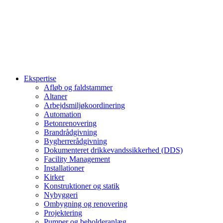
Ekspertise
Afløb og faldstammer
Altaner
Arbejdsmiljøkoordinering
Automation
Betonrenovering
Brandrådgivning
Bygherrerådgivning
Dokumenteret drikkevandssikkerhed (DDS)
Facility Management
Installationer
Kirker
Konstruktioner og statik
Nybyggeri
Ombygning og renovering
Projektering
Pumper og beholderanlæg