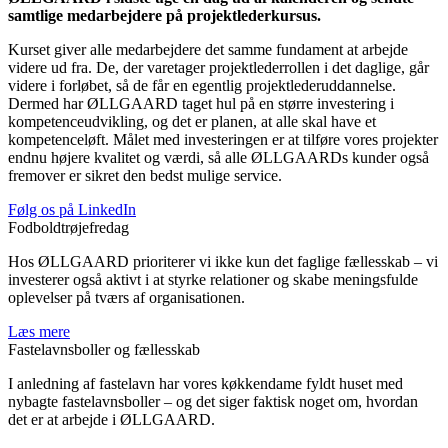
samtlige medarbejdere på projektlederkursus.
Kurset giver alle medarbejdere det samme fundament at arbejde
videre ud fra. De, der varetager projektlederrollen i det daglige, går
videre i forløbet, så de får en egentlig projektlederuddannelse.
Dermed har ØLLGAARD taget hul på en større investering i
kompetenceudvikling, og det er planen, at alle skal have et
kompetenceløft. Målet med investeringen er at tilføre vores projekter
endnu højere kvalitet og værdi, så alle ØLLGAARDs kunder også
fremover er sikret den bedst mulige service.
Følg os på LinkedIn
Fodboldtrøjefredag
Hos ØLLGAARD prioriterer vi ikke kun det faglige fællesskab – vi
investerer også aktivt i at styrke relationer og skabe meningsfulde
oplevelser på tværs af organisationen.
Læs mere
Fastelavnsboller og fællesskab
I anledning af fastelavn har vores køkkendame fyldt huset med
nybagte fastelavnsboller – og det siger faktisk noget om, hvordan
det er at arbejde i ØLLGAARD.