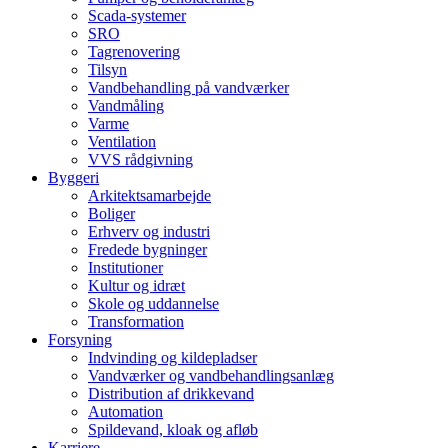
Scada-systemer
SRO
Tagrenovering
Tilsyn
Vandbehandling på vandværker
Vandmåling
Varme
Ventilation
VVS rådgivning
Byggeri
Arkitektsamarbejde
Boliger
Erhverv og industri
Fredede bygninger
Institutioner
Kultur og idræt
Skole og uddannelse
Transformation
Forsyning
Indvinding og kildepladser
Vandværker og vandbehandlingsanlæg
Distribution af drikkevand
Automation
Spildevand, kloak og afløb
Karriere