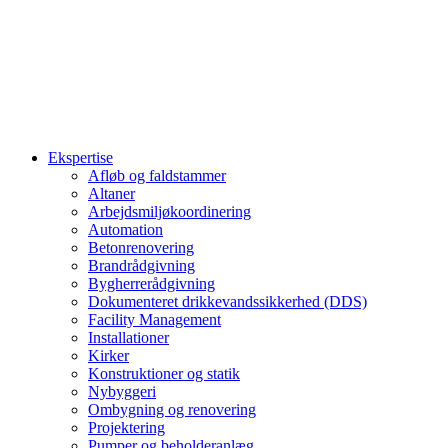
Ekspertise
Afløb og faldstammer
Altaner
Arbejdsmiljøkoordinering
Automation
Betonrenovering
Brandrådgivning
Bygherrerådgivning
Dokumenteret drikkevandssikkerhed (DDS)
Facility Management
Installationer
Kirker
Konstruktioner og statik
Nybyggeri
Ombygning og renovering
Projektering
Pumper og beholderanlæg