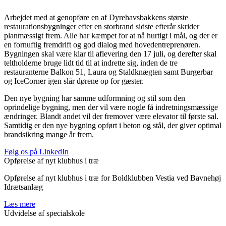
Arbejdet med at genopføre en af Dyrehavsbakkens største
restaurationsbygninger efter en storbrand sidste efterår skrider
planmæssigt frem. Alle har kæmpet for at nå hurtigt i mål, og der er
en fornuftig fremdrift og god dialog med hovedentreprenøren.
Bygningen skal være klar til aflevering den 17 juli, og derefter skal
teltholderne bruge lidt tid til at indrette sig, inden de tre
restauranterne Balkon 51, Laura og Staldknægten samt Burgerbar
og IceCorner igen slår dørene op for gæster.
Den nye bygning har samme udformning og stil som den
oprindelige bygning, men der vil være nogle få indretningsmæssige
ændringer. Blandt andet vil der fremover være elevator til første sal.
Samtidig er den nye bygning opført i beton og stål, der giver optimal
brandsikring mange år frem.
Følg os på LinkedIn
Opførelse af nyt klubhus i træ
Opførelse af nyt klubhus i træ for Boldklubben Vestia ved Bavnehøj
Idrætsanlæg
Læs mere
Udvidelse af specialskole