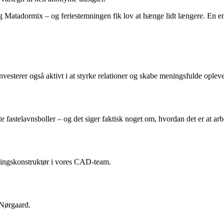
kg Matadormix – og feriestemningen fik lov at hænge lidt længere. En en
sterer også aktivt i at styrke relationer og skabe meningsfulde opleve
te fastelavnsboller – og det siger faktisk noget om, hvordan det er a
ningskonstruktør i vores CAD-team.
 Nørgaard.