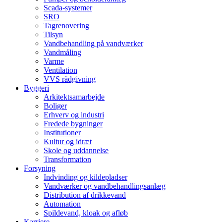
Scada-systemer
SRO
Tagrenovering
Tilsyn
Vandbehandling på vandværker
Vandmåling
Varme
Ventilation
VVS rådgivning
Byggeri
Arkitektsamarbejde
Boliger
Erhverv og industri
Fredede bygninger
Institutioner
Kultur og idræt
Skole og uddannelse
Transformation
Forsyning
Indvinding og kildepladser
Vandværker og vandbehandlingsanlæg
Distribution af drikkevand
Automation
Spildevand, kloak og afløb
Karriere