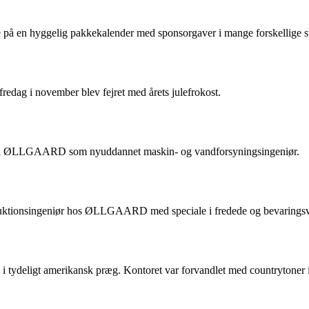
å en hyggelig pakkekalender med sponsorgaver i mange forskellige stø
dag i november blev fejret med årets julefrokost.
n i ØLLGAARD som nyuddannet maskin- og vandforsyningsingeniør.
struktionsingeniør hos ØLLGAARD med speciale i fredede og bevarings
i tydeligt amerikansk præg. Kontoret var forvandlet med countrytoner i