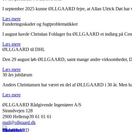
I september 2025 kunne ØLLGAARD fejre, at Allan Ulrick Døi har vær
Læs mere
Funderingsskader og fugtproblematikker
I august havde Christian Foldager fra ØLLGAARD et indlæg på Center
Læs mere
ØLLGAARD til DHL
Den 29 august løb ØLLGAARD, samt mange andre virksomheder, DHL i 
Læs mere
30 års jubilæum
Anders Christiansen har været en del af ØLLGAARD i 30 år. Men han er 
Læs mere
ØLLGAARD Rådgivende Ingeniører A/S
Strandvejen 128
2900 Hellerup39 61 01 61
mail@ollgaard.dk