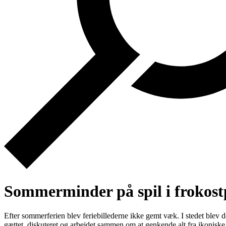
Sommerminder på spil i frokos
Efter sommerferien blev feriebillederne ikke gemt væk. I stedet blev d
gættet, diskuteret og arbejdet sammen om at genkende alt fra ikoniske 