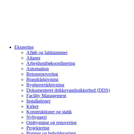
Ekspertise
Afløb og faldstammer
Altaner
Arbejdsmiljøkoordinering
Automation
Betonrenovering
Brandrådgivning
Bygherrerådgivning
Dokumenteret drikkevandssikkerhed (DDS)
Facility Management
Installationer
Kirker
Konstruktioner og statik
Nybyggeri
Ombygning og renovering
Projektering
Pumper og beholderanlæg