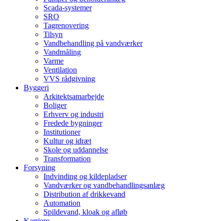
Scada-systemer
SRO
Tagrenovering
Tilsyn
Vandbehandling på vandværker
Vandmåling
Varme
Ventilation
VVS rådgivning
Byggeri
Arkitektsamarbejde
Boliger
Erhverv og industri
Fredede bygninger
Institutioner
Kultur og idræt
Skole og uddannelse
Transformation
Forsyning
Indvinding og kildepladser
Vandværker og vandbehandlingsanlæg
Distribution af drikkevand
Automation
Spildevand, kloak og afløb
Karriere