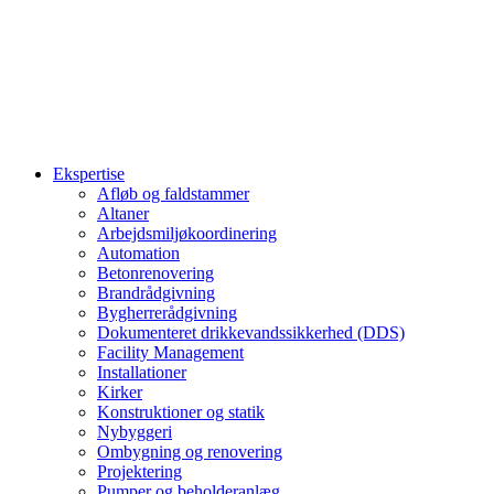
Ekspertise
Afløb og faldstammer
Altaner
Arbejdsmiljøkoordinering
Automation
Betonrenovering
Brandrådgivning
Bygherrerådgivning
Dokumenteret drikkevandssikkerhed (DDS)
Facility Management
Installationer
Kirker
Konstruktioner og statik
Nybyggeri
Ombygning og renovering
Projektering
Pumper og beholderanlæg