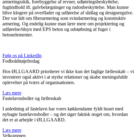
armeringsskik, forebyggelse af revner, udtørringsbeskyttelse,
fugtindhold ift. gulvbelægninger og radonbeskyttelse. Man kunne
blive klogere på overflader og udførelse af slidlag og designergulve.
Der var lidt om fiberarmering som svindarmering og konstruktiv
armering. Og endelig kunne man lære mere om projektering og
udførelse/tilsyn med EPS beton og udstøbning af fuger i
betonelementer.
Følg os på LinkedIn
Fodboldtrøjefredag
Hos ØLLGAARD prioriterer vi ikke kun det faglige fællesskab – vi
investerer også aktivt i at styrke relationer og skabe meningsfulde
oplevelser på tværs af organisationen.
Læs mere
Fastelavnsboller og fællesskab
I anledning af fastelavn har vores køkkendame fyldt huset med
nybagte fastelavnsboller – og det siger faktisk noget om, hvordan
det er at arbejde i ØLLGAARD.
Læs mere
Velkommen