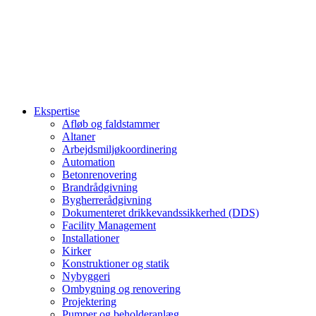
Ekspertise
Afløb og faldstammer
Altaner
Arbejdsmiljøkoordinering
Automation
Betonrenovering
Brandrådgivning
Bygherrerådgivning
Dokumenteret drikkevandssikkerhed (DDS)
Facility Management
Installationer
Kirker
Konstruktioner og statik
Nybyggeri
Ombygning og renovering
Projektering
Pumper og beholderanlæg