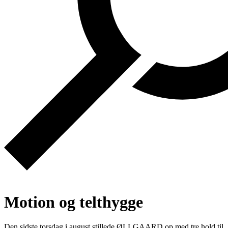
Motion og telthygge
Den sidste torsdag i august stillede ØLLGAARD op med tre hold til