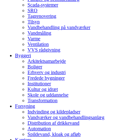
Scada-systemer
SRO
Tagrenovering
Tilsyn
Vandbehandling på vandværker
Vandmåling
Varme
Ventilation
VVS rådgivning
Byggeri
Arkitektsamarbejde
Boliger
Erhverv og industri
Fredede bygninger
Institutioner
Kultur og idræt
Skole og uddannelse
Transformation
Forsyning
Indvinding og kildepladser
Vandværker og vandbehandlingsanlæg
Distribution af drikkevand
Automation
Spildevand, kloak og afløb
Karriere