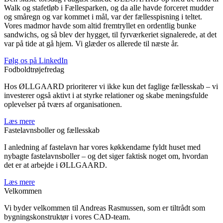
Walk og stafetløb i Fællesparken, og da alle havde forceret mudder
og småregn og var kommet i mål, var der fællesspisning i teltet.
Vores madmor havde som altid fremtryllet en ordentlig bunke
sandwichs, og så blev der hygget, til fyrværkeriet signalerede, at det
var på tide at gå hjem. Vi glæder os allerede til næste år.
Følg os på LinkedIn
Fodboldtrøjefredag
Hos ØLLGAARD prioriterer vi ikke kun det faglige fællesskab – vi
investerer også aktivt i at styrke relationer og skabe meningsfulde
oplevelser på tværs af organisationen.
Læs mere
Fastelavnsboller og fællesskab
I anledning af fastelavn har vores køkkendame fyldt huset med
nybagte fastelavnsboller – og det siger faktisk noget om, hvordan
det er at arbejde i ØLLGAARD.
Læs mere
Velkommen
Vi byder velkommen til Andreas Rasmussen, som er tiltrådt som
bygningskonstruktør i vores CAD-team.