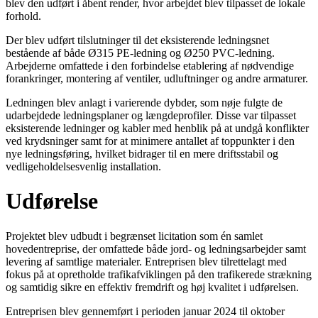
blev den udført i åbent render, hvor arbejdet blev tilpasset de lokale
forhold.
Der blev udført tilslutninger til det eksisterende ledningsnet
bestående af både Ø315 PE-ledning og Ø250 PVC-ledning.
Arbejderne omfattede i den forbindelse etablering af nødvendige
forankringer, montering af ventiler, udluftninger og andre armaturer.
Ledningen blev anlagt i varierende dybder, som nøje fulgte de
udarbejdede ledningsplaner og længdeprofiler. Disse var tilpasset
eksisterende ledninger og kabler med henblik på at undgå konflikter
ved krydsninger samt for at minimere antallet af toppunkter i den
nye ledningsføring, hvilket bidrager til en mere driftsstabil og
vedligeholdelsesvenlig installation.
Udførelse
Projektet blev udbudt i begrænset licitation som én samlet
hovedentreprise, der omfattede både jord- og ledningsarbejder samt
levering af samtlige materialer. Entreprisen blev tilrettelagt med
fokus på at opretholde trafikafviklingen på den trafikerede strækning
og samtidig sikre en effektiv fremdrift og høj kvalitet i udførelsen.
Entreprisen blev gennemført i perioden januar 2024 til oktober