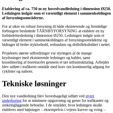
Etablering af ca. 750 m ny hovedvandledning i dimension Ø250.
Ledningen indgår som et væsentligt element i sammenkoblingen
af forsyningsområderne.
For at sikre en robust forsyning til både eksisterende og fremtidige
forbrugere besluttede TÅRNBYFORSYNING at etablere en ny
forbindelsesledning i dimension Ø250. Ledningen indgår som et
væsentligt element i sammenkoblingen af forsyningsområderne og
bidrager til bedre trykforhold, redundans og driftsfleksibilitet i nettet.
Projektets største udfordringer var styringen af de mange
krydsninger med eksisterende ledninger og kabler, samt
koordinering af boretracéet gennem et tæt infrastrukturlag. Arbejdet
blev udført i trafikeret område med krav om kontinuerlig adgang for
cyklister og naboer.
Tekniske løsninger
Den nye vandledning blev hovedsageligt udført ved
styret
underboring
for at minimere opgravning og gener for trafikanter og
omkringliggende beboelse. I de områder, hvor ledningen skulle
etableres med bøjninger – eksempelvis i vejens kurver og sving –