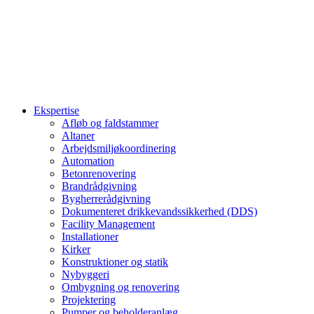
Ekspertise
Afløb og faldstammer
Altaner
Arbejdsmiljøkoordinering
Automation
Betonrenovering
Brandrådgivning
Bygherrerådgivning
Dokumenteret drikkevandssikkerhed (DDS)
Facility Management
Installationer
Kirker
Konstruktioner og statik
Nybyggeri
Ombygning og renovering
Projektering
Pumper og beholderanlæg