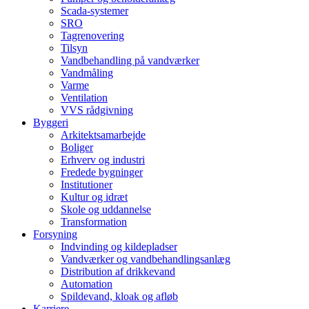
Scada-systemer
SRO
Tagrenovering
Tilsyn
Vandbehandling på vandværker
Vandmåling
Varme
Ventilation
VVS rådgivning
Byggeri
Arkitektsamarbejde
Boliger
Erhverv og industri
Fredede bygninger
Institutioner
Kultur og idræt
Skole og uddannelse
Transformation
Forsyning
Indvinding og kildepladser
Vandværker og vandbehandlingsanlæg
Distribution af drikkevand
Automation
Spildevand, kloak og afløb
Karriere