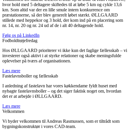
hvor hold med 5 deltagere skiftedes til at løbe 5 km og cykle 13,6
km. Som altid var der en lille smule intern konkurrence om
præstationerne, så der blev generelt løbet stærkt. ØLLGAARD
stillede med heppekor og 3 hold, der kom ind på en placering som
nr. 14, nr. 20 og nr. 24 ud af de i alt 40 deltagende hold.
Følg os på LinkedIn
Fodboldtrøjefredag
Hos ØLLGAARD prioriterer vi ikke kun det faglige fællesskab – vi
investerer også aktivt i at styrke relationer og skabe meningsfulde
oplevelser på tværs af organisationen.
Læs mere
Fastelavnsboller og fællesskab
I anledning af fastelavn har vores køkkendame fyldt huset med
nybagte fastelavnsboller – og det siger faktisk noget om, hvordan
det er at arbejde i ØLLGAARD.
Læs mere
Velkommen
Vi byder velkommen til Andreas Rasmussen, som er tiltrådt som
bygningskonstruktør i vores CAD-team.