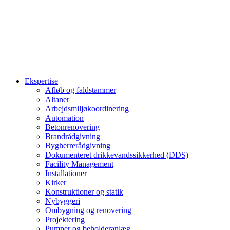
Ekspertise
Afløb og faldstammer
Altaner
Arbejdsmiljøkoordinering
Automation
Betonrenovering
Brandrådgivning
Bygherrerådgivning
Dokumenteret drikkevandssikkerhed (DDS)
Facility Management
Installationer
Kirker
Konstruktioner og statik
Nybyggeri
Ombygning og renovering
Projektering
Pumper og beholderanlæg