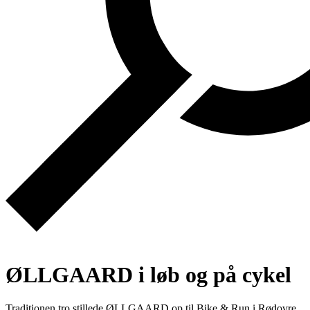
ØLLGAARD i løb og på cykel
Traditionen tro stillede ØLLGAARD op til Bike & Run i Rødovre,