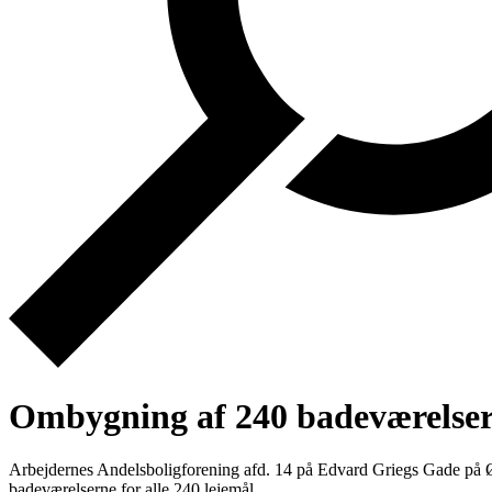
Ombygning af 240 badeværelse
Arbejdernes Andelsboligforening afd. 14 på Edvard Griegs Gade på Øs
badeværelserne for alle 240 lejemål.