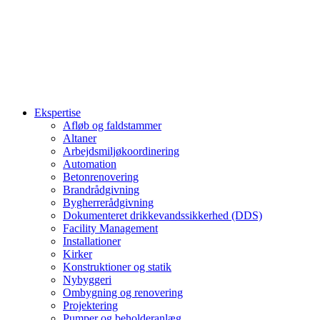
Ekspertise
Afløb og faldstammer
Altaner
Arbejdsmiljøkoordinering
Automation
Betonrenovering
Brandrådgivning
Bygherrerådgivning
Dokumenteret drikkevandssikkerhed (DDS)
Facility Management
Installationer
Kirker
Konstruktioner og statik
Nybyggeri
Ombygning og renovering
Projektering
Pumper og beholderanlæg