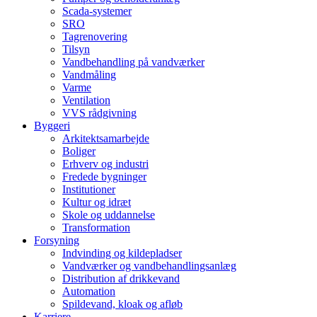
Scada-systemer
SRO
Tagrenovering
Tilsyn
Vandbehandling på vandværker
Vandmåling
Varme
Ventilation
VVS rådgivning
Byggeri
Arkitektsamarbejde
Boliger
Erhverv og industri
Fredede bygninger
Institutioner
Kultur og idræt
Skole og uddannelse
Transformation
Forsyning
Indvinding og kildepladser
Vandværker og vandbehandlingsanlæg
Distribution af drikkevand
Automation
Spildevand, kloak og afløb
Karriere