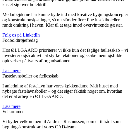
kastet sig over hoteldrift.
Medarbejderne har kunne byde ind med kreative bygningskoncepter
og konstruktionsløsninger, så nu står der flere fine insekthoteller
rundt omkring i haven. Klar til at tage imod overvintrende gæster.
Følg os på LinkedIn
Fodboldtrøjefredag
Hos ØLLGAARD prioriterer vi ikke kun det faglige fællesskab – vi
investerer også aktivt i at styrke relationer og skabe meningsfulde
oplevelser på tværs af organisationen.
Læs mere
Fastelavnsboller og fællesskab
I anledning af fastelavn har vores køkkendame fyldt huset med
nybagte fastelavnsboller – og det siger faktisk noget om, hvordan
det er at arbejde i ØLLGAARD.
Læs mere
Velkommen
Vi byder velkommen til Andreas Rasmussen, som er tiltrådt som
bygningskonstruktør i vores CAD-team.