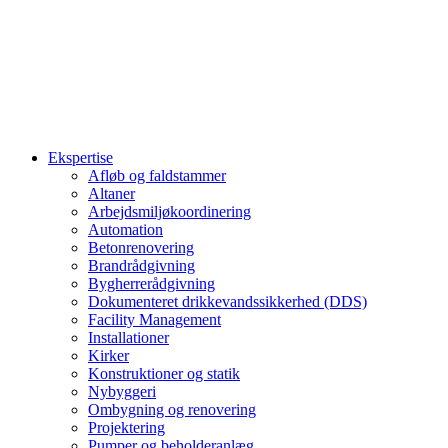
Ekspertise
Afløb og faldstammer
Altaner
Arbejdsmiljøkoordinering
Automation
Betonrenovering
Brandrådgivning
Bygherrerådgivning
Dokumenteret drikkevandssikkerhed (DDS)
Facility Management
Installationer
Kirker
Konstruktioner og statik
Nybyggeri
Ombygning og renovering
Projektering
Pumper og beholderanlæg