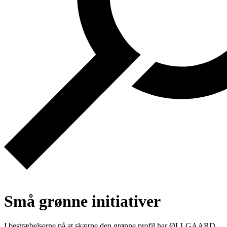
Små grønne initiativer
I bestræbelserne på at skærpe den grønne profil har ØLLGAARD