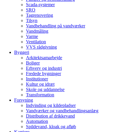
Scada-systemer
SRO
Tagrenovering
Tilsyn
Vandbehandling på vandværker
Vandmåling
Varme
Ventilation
VVS rådgivning
Byggeri
Arkitektsamarbejde
Boliger
Erhverv og industri
Fredede bygninger
Institutioner
Kultur og idræt
Skole og uddannelse
Transformation
Forsyning
Indvinding og kildepladser
Vandværker og vandbehandlingsanlæg
Distribution af drikkevand
Automation
Spildevand, kloak og afløb
Karriere