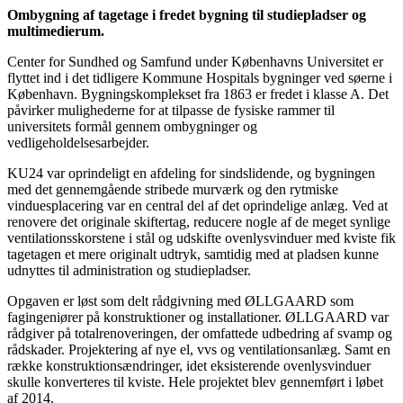
Ombygning af tagetage i fredet bygning til studiepladser og
multimedierum.
Center for Sundhed og Samfund under Københavns Universitet er
flyttet ind i det tidligere Kommune Hospitals bygninger ved søerne i
København. Bygningskomplekset fra 1863 er fredet i klasse A. Det
påvirker mulighederne for at tilpasse de fysiske rammer til
universitets formål gennem ombygninger og
vedligeholdelsesarbejder.
KU24 var oprindeligt en afdeling for sindslidende, og bygningen
med det gennemgående stribede murværk og den rytmiske
vinduesplacering var en central del af det oprindelige anlæg. Ved at
renovere det originale skiftertag, reducere nogle af de meget synlige
ventilationsskorstene i stål og udskifte ovenlysvinduer med kviste fik
tagetagen et mere originalt udtryk, samtidig med at pladsen kunne
udnyttes til administration og studiepladser.
Opgaven er løst som delt rådgivning med ØLLGAARD som
fagingeniører på konstruktioner og installationer. ØLLGAARD var
rådgiver på totalrenoveringen, der omfattede udbedring af svamp og
rådskader. Projektering af nye el, vvs og ventilationsanlæg. Samt en
række konstruktionsændringer, idet eksisterende ovenlysvinduer
skulle konverteres til kviste. Hele projektet blev gennemført i løbet
af 2014.