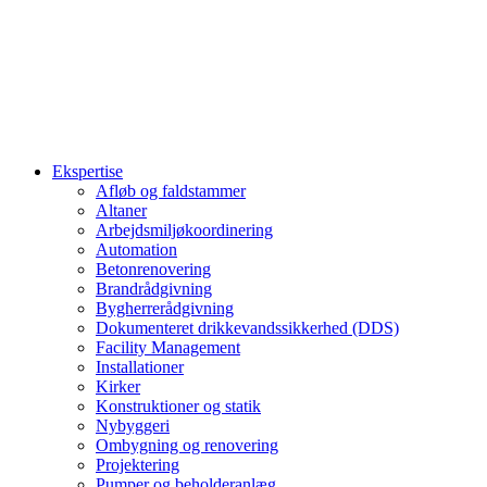
Ekspertise
Afløb og faldstammer
Altaner
Arbejdsmiljøkoordinering
Automation
Betonrenovering
Brandrådgivning
Bygherrerådgivning
Dokumenteret drikkevandssikkerhed (DDS)
Facility Management
Installationer
Kirker
Konstruktioner og statik
Nybyggeri
Ombygning og renovering
Projektering
Pumper og beholderanlæg