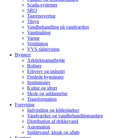
Scada-systemer
SRO
Tagrenovering
Tilsyn
Vandbehandling på vandværker
Vandmåling
Varme
Ventilation
VVS rådgivning
Byggeri
Arkitektsamarbejde
Boliger
Erhverv og industri
Fredede bygninger
Institutioner
Kultur og idræt
Skole og uddannelse
Transformation
Forsyning
Indvinding og kildepladser
Vandværker og vandbehandlingsanlæg
Distribution af drikkevand
Automation
Spildevand, kloak og afløb
Karriere