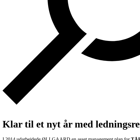
Klar til et nyt år med ledningsr
I 2014 udarbejdede ØLLGAARD en asset management plan for
TÅ