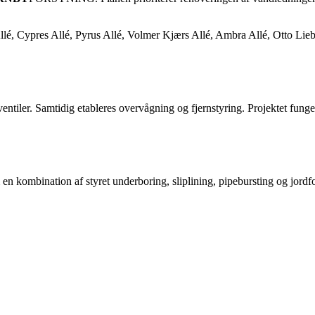
Allé, Cypres Allé, Pyrus Allé, Volmer Kjærs Allé, Ambra Allé, Otto Lie
tiler. Samtidig etableres overvågning og fjernstyring. Projektet fungere
en kombination af styret underboring, sliplining, pipebursting og jord