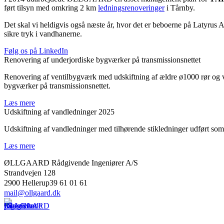
ført tilsyn med omkring 2 km
ledningsrenoveringer
i Tårnby.
Det skal vi heldigvis også næste år, hvor det er beboerne på Latyrus 
sikre tryk i vandhanerne.
Følg os på LinkedIn
Renovering af underjordiske bygværker på transmissionsnettet
Renovering af ventilbygværk med udskiftning af ældre ø1000 rør og ven
bygværker på transmissionsnettet.
Læs mere
Udskiftning af vandledninger 2025
Udskiftning af vandledninger med tilhørende stikledninger udført som 
Læs mere
ØLLGAARD Rådgivende Ingeniører A/S
Strandvejen 128
2900 Hellerup39 61 01 61
mail@ollgaard.dk