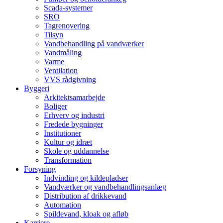
Scada-systemer
SRO
Tagrenovering
Tilsyn
Vandbehandling på vandværker
Vandmåling
Varme
Ventilation
VVS rådgivning
Byggeri
Arkitektsamarbejde
Boliger
Erhverv og industri
Fredede bygninger
Institutioner
Kultur og idræt
Skole og uddannelse
Transformation
Forsyning
Indvinding og kildepladser
Vandværker og vandbehandlingsanlæg
Distribution af drikkevand
Automation
Spildevand, kloak og afløb
Karriere