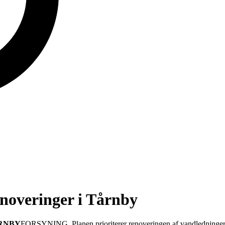
enoveringer i Tårnby
RNBY
FORSYNING. Planen prioriterer renoveringen af vandledninger ove