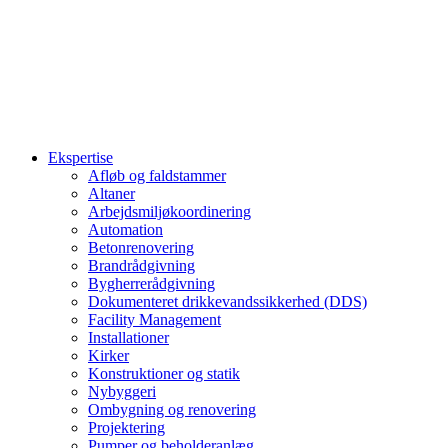
Ekspertise
Afløb og faldstammer
Altaner
Arbejdsmiljøkoordinering
Automation
Betonrenovering
Brandrådgivning
Bygherrerådgivning
Dokumenteret drikkevandssikkerhed (DDS)
Facility Management
Installationer
Kirker
Konstruktioner og statik
Nybyggeri
Ombygning og renovering
Projektering
Pumper og beholderanlæg