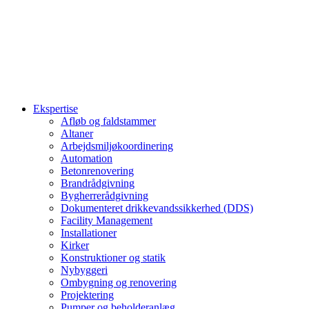
Ekspertise
Afløb og faldstammer
Altaner
Arbejdsmiljøkoordinering
Automation
Betonrenovering
Brandrådgivning
Bygherrerådgivning
Dokumenteret drikkevandssikkerhed (DDS)
Facility Management
Installationer
Kirker
Konstruktioner og statik
Nybyggeri
Ombygning og renovering
Projektering
Pumper og beholderanlæg