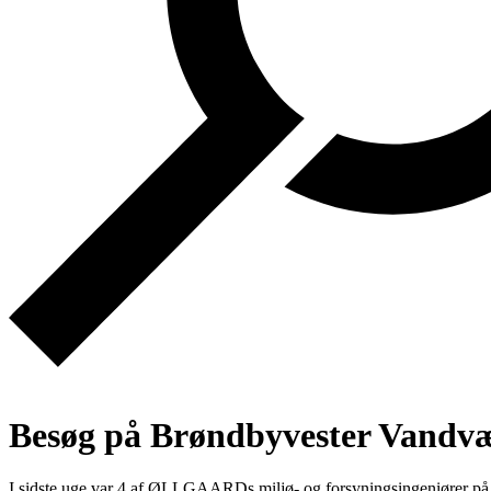
Besøg på Brøndbyvester Vandv
I sidste uge var 4 af ØLLGAARDs miljø- og forsyningsingeniører p