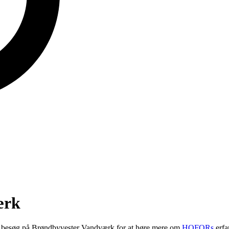
ærk
å besøg på Brøndbyvester Vandværk for at høre mere om
HOFORs
erfa