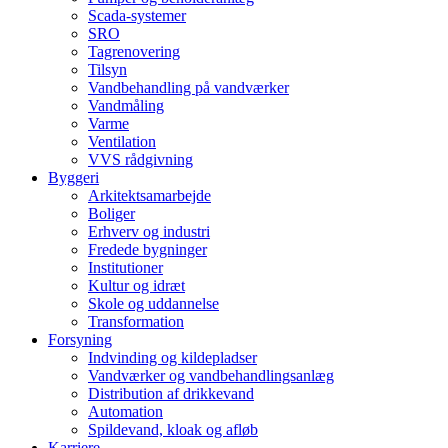
Scada-systemer
SRO
Tagrenovering
Tilsyn
Vandbehandling på vandværker
Vandmåling
Varme
Ventilation
VVS rådgivning
Byggeri
Arkitektsamarbejde
Boliger
Erhverv og industri
Fredede bygninger
Institutioner
Kultur og idræt
Skole og uddannelse
Transformation
Forsyning
Indvinding og kildepladser
Vandværker og vandbehandlingsanlæg
Distribution af drikkevand
Automation
Spildevand, kloak og afløb
Karriere