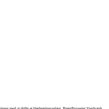
ringer med at drifte et blødgøringsanlæg. Brøndbyvester Vandværk