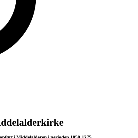
ddelalderkirke
opført i Middelalderen i perioden 1050-1275.