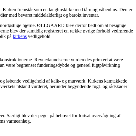
. Kirken fremstår som en langhuskirke med tårn og våbenhus. Den er
dier med bevaret middelalderligt og barokt inventar.
ts nordøstlige hjørne. ØLLGAARD blev derfor bedt om at besigtige
serne blev der samtidig registreret en række øvrige forhold vedrørende
blik på
kirkens
vedligehold.
i konstruktionerne. Revnedannelserne vurderedes primært at være
 kan være begrænset funderingsdybde og generel fugtpåvirkning
er og løbende vedligehold af kalk- og murværk. Kirkens kamtakkede
værkets tilstand vurderet, herunder begyndende fugt- og rådskader i
ver. Særligt blev der peget på behovet for fortsat overvågning af
kens varmeanlæg.