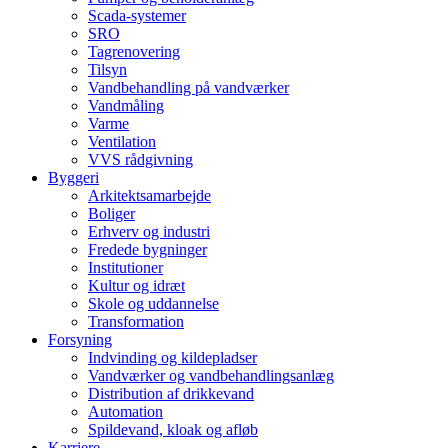
Scada-systemer
SRO
Tagrenovering
Tilsyn
Vandbehandling på vandværker
Vandmåling
Varme
Ventilation
VVS rådgivning
Byggeri
Arkitektsamarbejde
Boliger
Erhverv og industri
Fredede bygninger
Institutioner
Kultur og idræt
Skole og uddannelse
Transformation
Forsyning
Indvinding og kildepladser
Vandværker og vandbehandlingsanlæg
Distribution af drikkevand
Automation
Spildevand, kloak og afløb
Karriere