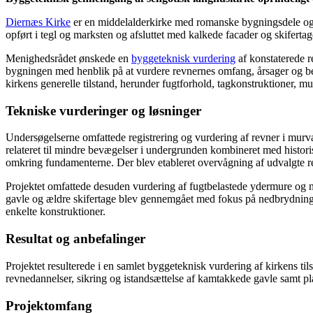
Diernæs Kirke
er en middelalderkirke med romanske bygningsdele og 
opført i tegl og marksten og afsluttet med kalkede facader og skifert
Menighedsrådet ønskede en
byggeteknisk vurdering
af konstaterede 
bygningen med henblik på at vurdere revnernes omfang, årsager og bety
kirkens generelle tilstand, herunder fugtforhold, tagkonstruktioner
Tekniske vurderinger og løsninger
Undersøgelserne omfattede registrering og vurdering af revner i murv
relateret til mindre bevægelser i undergrunden kombineret med histo
omkring fundamenterne. Der blev etableret overvågning af udvalgte revn
Projektet omfattede desuden vurdering af fugtbelastede ydermure og 
gavle og ældre skifertage blev gennemgået med fokus på nedbrydning, 
enkelte konstruktioner.
Resultat og anbefalinger
Projektet resulterede i en samlet byggeteknisk vurdering af kirkens til
revnedannelser, sikring og istandsættelse af kamtakkede gavle samt p
Projektomfang