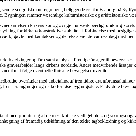
senere sengotiske ombygninger, beliggende øst for Faaborg på Sydfyn
age. Bygningen rummer væsentlige kulturhistoriske og arkitektoniske vær
revnedannelser i kirkens kor og øvrige murværk, særligt omkring kore
dning for kirkens konstruktive stabilitet. I forbindelse med besigtigel
, murværk, gavle med kamtakker og det eksisterende varmeanlæg med hen
ærk, hvælvinger og tårn samt analyse af mulige årsager til bevægelser 
riske gravearbejder langs kirkens nordside. Andre medvirkende årsager
er for at følge eventuelle fortsatte bevægelser over tid.
nedbrudte overflader med anbefaling af fremtidige drænforanstaltning
frostsprængninger og risiko for løse bygningsdele. Endvidere blev tag
stand med prioritering af de mest kritiske vedligeholds- og sikringsopga
lanlægning af fremtidig udskiftning af den ældre tagbeklædning og kir