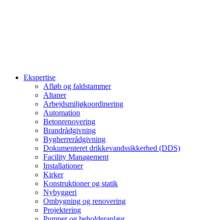
Ekspertise
Afløb og faldstammer
Altaner
Arbejdsmiljøkoordinering
Automation
Betonrenovering
Brandrådgivning
Bygherrerådgivning
Dokumenteret drikkevandssikkerhed (DDS)
Facility Management
Installationer
Kirker
Konstruktioner og statik
Nybyggeri
Ombygning og renovering
Projektering
Pumper og beholderanlæg