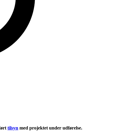
ført
tilsyn
med projektet under udførelse.