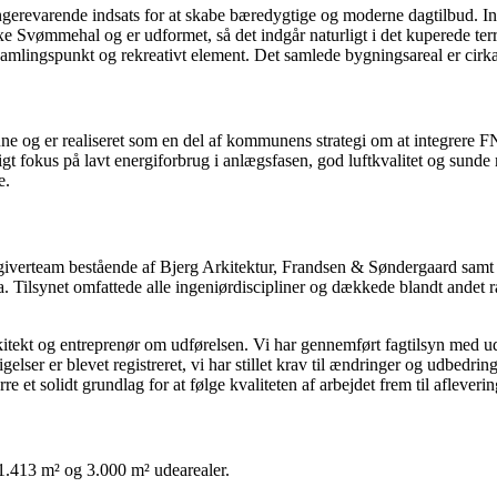
evarende indsats for at skabe bæredygtige og moderne dagtilbud. Ins
Svømmehal og er udformet, så det indgår naturligt i det kuperede terræn
t samlingspunkt og rekreativt element. Det samlede bygningsareal er ci
 er realiseret som en del af kommunens strategi om at integrere FN’
gt fokus på lavt energiforbrug i anlægsfasen, god luftkvalitet og sund
e.
ådgiverteam bestående af Bjerg Arkitektur, Frandsen & Søndergaard
a. Tilsynet omfattede alle ingeniørdiscipliner og dækkede blandt andet 
kt og entreprenør om udførelsen. Vi har gennemført fagtilsyn med udval
lser er blevet registreret, vi har stillet krav til ændringer og udbedr
 et solidt grundlag for at følge kvaliteten af arbejdet frem til afleveri
1.413 m² og 3.000 m² udearealer.