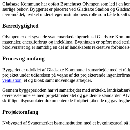
Gladsaxe Kommune har opført Børnehuset Olympen som led i en længer
særlige behov. Byggeriet er placeret ved Gladsaxe Stadion og Gladsaxe 
nærområdet, hvilket understreger institutionens rolle som både lokal
Bæredygtighed
Olympen er det syvende svanemærkede børnehus i Gladsaxe Kommune og
materialer, energiforbrug og indeklima. Bygningen er opført med særli
biodiversitet og er samtidig en del af landskabets rekreative forbindels
Proces og omfang
Byggeriet er udviklet af Gladsaxe Kommune i samarbejde med et r
projektet under udførelsen på vegne af det projekterende ingeniørfirm
ventilation
, el og kloak samt indvendige arbejder.
Gennem byggeperioden har vi samarbejdet med arkitekt, landskabsarkite
overensstemmelse med projektmaterialet og gældende standarder. Afvige
skriftlige tilsynsnotater dokumenterede forløbet løbende og gav bygherre
Projektomfang
Nybyggeri af Svanemærket børneinstitution med et bygningsareal på 