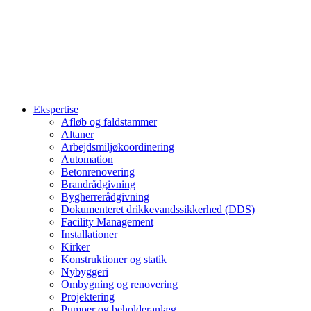
Ekspertise
Afløb og faldstammer
Altaner
Arbejdsmiljøkoordinering
Automation
Betonrenovering
Brandrådgivning
Bygherrerådgivning
Dokumenteret drikkevandssikkerhed (DDS)
Facility Management
Installationer
Kirker
Konstruktioner og statik
Nybyggeri
Ombygning og renovering
Projektering
Pumper og beholderanlæg