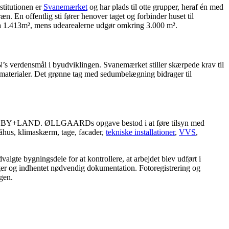
titutionen er
Svanemærket
og har plads til otte grupper, heraf én med
. En offentlig sti fører henover taget og forbinder huset til
rka 1.413m², mens udearealerne udgør omkring 3.000 m².
s verdensmål i byudviklingen. Svanemærket stiller skærpede krav til
e materialer. Det grønne tag med sedumbelægning bidrager til
 samt BY+LAND. ØLLGAARDs opgave bestod i at føre tilsyn med
råhus, klimaskærm, tage, facader,
tekniske installationer
,
VVS
,
gte bygningsdele for at kontrollere, at arbejdet blev udført i
inger og indhentet nødvendig dokumentation. Fotoregistrering og
ngen.