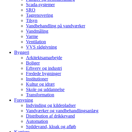
Scada-systemer
SRO
Tagrenovering
Tilsyn
Vandbehandling på vandværker
Vandmåling
Varme
Ventilation
VVS rådgivning
Byggeri
Arkitektsamarbejde
Boliger
Erhverv og industri
Fredede bygninger
Institutioner
Kultur og idræt
Skole og uddannelse
Transformation
Forsyning
Indvinding og kildepladser
Vandværker og vandbehandlingsanlæg
Distribution af drikkevand
Automation
Spildevand, kloak og afløb
Karriere