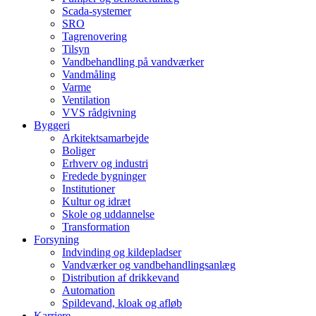
Scada-systemer
SRO
Tagrenovering
Tilsyn
Vandbehandling på vandværker
Vandmåling
Varme
Ventilation
VVS rådgivning
Byggeri
Arkitektsamarbejde
Boliger
Erhverv og industri
Fredede bygninger
Institutioner
Kultur og idræt
Skole og uddannelse
Transformation
Forsyning
Indvinding og kildepladser
Vandværker og vandbehandlingsanlæg
Distribution af drikkevand
Automation
Spildevand, kloak og afløb
Karriere