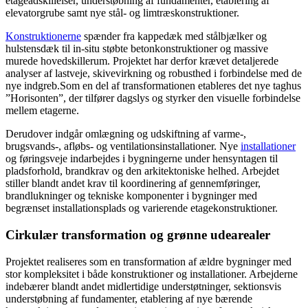
etageadskillelser, understøbning af fundamenter, etablering af
elevatorgrube samt nye stål- og limtræskonstruktioner.
Konstruktionerne
spænder fra kappedæk med stålbjælker og
hulstensdæk til in-situ støbte betonkonstruktioner og massive
murede hovedskillerum. Projektet har derfor krævet detaljerede
analyser af lastveje, skivevirkning og robusthed i forbindelse med de
nye indgreb.Som en del af transformationen etableres det nye taghus
”Horisonten”, der tilfører dagslys og styrker den visuelle forbindelse
mellem etagerne.
Derudover indgår omlægning og udskiftning af varme-,
brugsvands-, afløbs- og ventilationsinstallationer. Nye
installationer
og føringsveje indarbejdes i bygningerne under hensyntagen til
pladsforhold, brandkrav og den arkitektoniske helhed. Arbejdet
stiller blandt andet krav til koordinering af gennemføringer,
brandlukninger og tekniske komponenter i bygninger med
begrænset installationsplads og varierende etagekonstruktioner.
Cirkulær transformation og grønne udearealer
Projektet realiseres som en transformation af ældre bygninger med
stor kompleksitet i både konstruktioner og installationer. Arbejderne
indebærer blandt andet midlertidige understøtninger, sektionsvis
understøbning af fundamenter, etablering af nye bærende