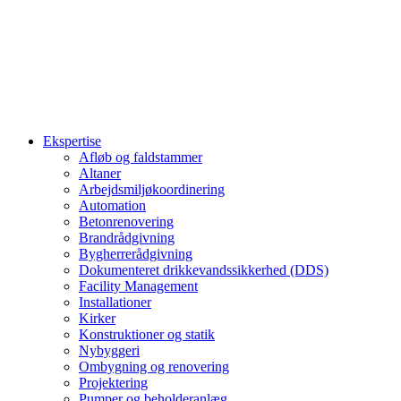
Ekspertise
Afløb og faldstammer
Altaner
Arbejdsmiljøkoordinering
Automation
Betonrenovering
Brandrådgivning
Bygherrerådgivning
Dokumenteret drikkevandssikkerhed (DDS)
Facility Management
Installationer
Kirker
Konstruktioner og statik
Nybyggeri
Ombygning og renovering
Projektering
Pumper og beholderanlæg