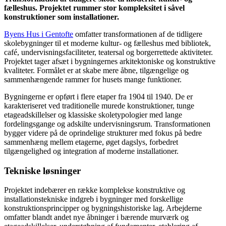
fælleshus. Projektet rummer stor kompleksitet i såvel
konstruktioner som installationer.
Byens Hus i Gentofte
omfatter transformationen af de tidligere
skolebygninger til et moderne kultur- og fælleshus med bibliotek,
café, undervisningsfaciliteter, teatersal og borgerrettede aktiviteter.
Projektet tager afsæt i bygningernes arkitektoniske og konstruktive
kvaliteter. Formålet er at skabe mere åbne, tilgængelige og
sammenhængende rammer for husets mange funktioner.
Bygningerne er opført i flere etaper fra 1904 til 1940. De er
karakteriseret ved traditionelle murede konstruktioner, tunge
etageadskillelser og klassiske skoletypologier med lange
fordelingsgange og adskilte undervisningsrum. Transformationen
bygger videre på de oprindelige strukturer med fokus på bedre
sammenhæng mellem etagerne, øget dagslys, forbedret
tilgængelighed og integration af moderne installationer.
Tekniske løsninger
Projektet indebærer en række komplekse konstruktive og
installationstekniske indgreb i bygninger med forskellige
konstruktionsprincipper og bygningshistoriske lag. Arbejderne
omfatter blandt andet nye åbninger i bærende murværk og