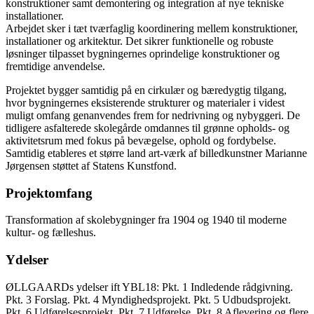
konstruktioner samt demontering og integration af nye tekniske
installationer.
Arbejdet sker i tæt tværfaglig koordinering mellem konstruktioner,
installationer og arkitektur. Det sikrer funktionelle og robuste
løsninger tilpasset bygningernes oprindelige konstruktioner og
fremtidige anvendelse.
Projektet bygger samtidig på en cirkulær og bæredygtig tilgang,
hvor bygningernes eksisterende strukturer og materialer i videst
muligt omfang genanvendes frem for nedrivning og nybyggeri. De
tidligere asfalterede skolegårde omdannes til grønne opholds- og
aktivitetsrum med fokus på bevægelse, ophold og fordybelse.
Samtidig etableres et større land art-værk af billedkunstner Marianne
Jørgensen støttet af Statens Kunstfond.
Projektomfang
Transformation af skolebygninger fra 1904 og 1940 til moderne
kultur- og fælleshus.
Ydelser
ØLLGAARDs ydelser ift YBL18: Pkt. 1 Indledende rådgivning.
Pkt. 3 Forslag. Pkt. 4 Myndighedsprojekt. Pkt. 5 Udbudsprojekt.
Pkt. 6 Udførelsesprojekt. Pkt. 7 Udførelse. Pkt. 8 Aflevering og flere