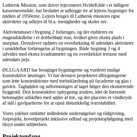
Luthersk Mission, som driver lejrcenteret HvideKilde i et tidligere
kasserneområde, har besluttet at udbygge tre af lejrens bygninger fra
midten af 1950erne. Lejren bruges til Luthersk missions egne
aktiviteter og udlejes til bl.a. menigheder og skoler mv.
Aktivitetshuset i bygning 2 forlænges, og der etableres en
etageadskillelse i et dobbelthøjt rum, hvilket giver ekstra plads i
stueplan. Derudover opføres en overdækning til udendørs aktiviteter
i umiddelbar forlængelse af bygningen. Både bygning 3 og 4
udvides med ekstra kvadratmeter og en overdækket terrasse med
udendørs pejs.
ØLLGAARD har besigtiget bygningerne og vurderet mulige
konstruktive løsninger. Vi har dernæst projekteret tilbygningerne
som lette konstruktioner med træbeklædning på facaderne og glas i
gavlen. Taghøjden og udformningen af taget følger den eksisterende
byggestil. Den konstruktive opbygning ændres, idet de bærende
betonsøjler udskiftes med søjler af træ, og der placeres et vindkryds
af stål i gavlpartierne for at opnå tilstrækkelig tværstabilitet.
Vores ydelser omfatter indledende undersøgelser og rådgivning,
forprojekt, hovedprojekt inklusive udbud og projektopfølgning med
tilsyn under udførelsen.
Projektomfang