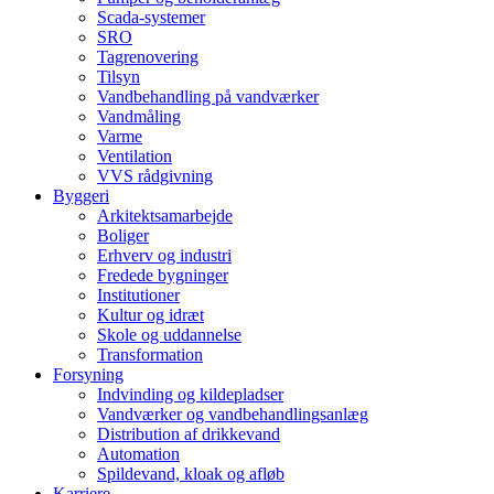
Scada-systemer
SRO
Tagrenovering
Tilsyn
Vandbehandling på vandværker
Vandmåling
Varme
Ventilation
VVS rådgivning
Byggeri
Arkitektsamarbejde
Boliger
Erhverv og industri
Fredede bygninger
Institutioner
Kultur og idræt
Skole og uddannelse
Transformation
Forsyning
Indvinding og kildepladser
Vandværker og vandbehandlingsanlæg
Distribution af drikkevand
Automation
Spildevand, kloak og afløb
Karriere