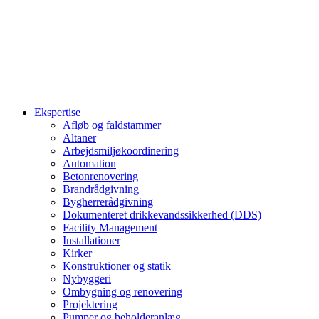
Ekspertise
Afløb og faldstammer
Altaner
Arbejdsmiljøkoordinering
Automation
Betonrenovering
Brandrådgivning
Bygherrerådgivning
Dokumenteret drikkevandssikkerhed (DDS)
Facility Management
Installationer
Kirker
Konstruktioner og statik
Nybyggeri
Ombygning og renovering
Projektering
Pumper og beholderanlæg