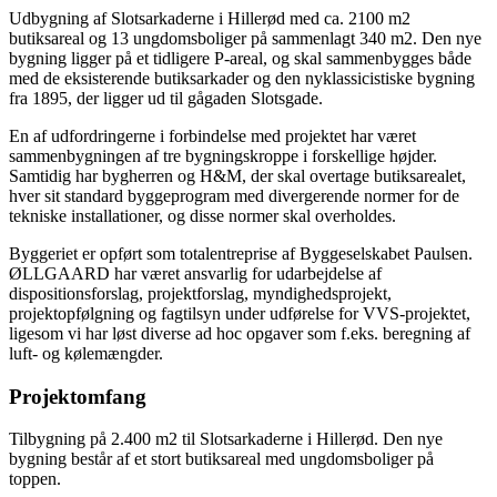
Udbygning af Slotsarkaderne i Hillerød med ca. 2100 m2
butiksareal og 13 ungdomsboliger på sammenlagt 340 m2. Den nye
bygning ligger på et tidligere P-areal, og skal sammenbygges både
med de eksisterende butiksarkader og den nyklassicistiske bygning
fra 1895, der ligger ud til gågaden Slotsgade.
En af udfordringerne i forbindelse med projektet har været
sammenbygningen af tre bygningskroppe i forskellige højder.
Samtidig har bygherren og H&M, der skal overtage butiksarealet,
hver sit standard byggeprogram med divergerende normer for de
tekniske installationer, og disse normer skal overholdes.
Byggeriet er opført som totalentreprise af Byggeselskabet Paulsen.
ØLLGAARD har været ansvarlig for udarbejdelse af
dispositionsforslag, projektforslag, myndighedsprojekt,
projektopfølgning og fagtilsyn under udførelse for VVS-projektet,
ligesom vi har løst diverse ad hoc opgaver som f.eks. beregning af
luft- og kølemængder.
Projektomfang
Tilbygning på 2.400 m2 til Slotsarkaderne i Hillerød. Den nye
bygning består af et stort butiksareal med ungdomsboliger på
toppen.