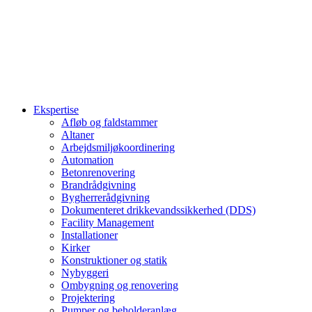
Ekspertise
Afløb og faldstammer
Altaner
Arbejdsmiljøkoordinering
Automation
Betonrenovering
Brandrådgivning
Bygherrerådgivning
Dokumenteret drikkevandssikkerhed (DDS)
Facility Management
Installationer
Kirker
Konstruktioner og statik
Nybyggeri
Ombygning og renovering
Projektering
Pumper og beholderanlæg