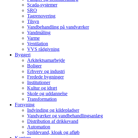
Scada-systemer
SRO
Tagrenovering
Tilsyn
Vandbehandling på vandværker
Vandmåling
Varme
Ventilation
VVS rådgivning
Byggeri
Arkitektsamarbejde
Boliger
Erhverv og industri
Fredede bygninger
Institutioner
Kultur og idræt
Skole og uddannelse
Transformation
Forsyning
Indvinding og kildepladser
Vandværker og vandbehandlingsanlæg
Distribution af drikkevand
Automation
Spildevand, kloak og afløb
Karriere