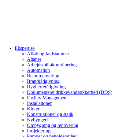
Ekspertise
Afløb og faldstammer
Altaner
Arbejdsmiljøkoordinering
Automation
Betonrenovering
Brandrådgivning
Bygherrerådgivning
Dokumenteret drikkevandssikkerhed (DDS)
Facility Management
Installationer
Kirker
Konstruktioner og statik
Nybyggeri
Ombygning og renovering
Projektering
Pumper og beholderanlæg