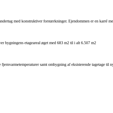
st undertag med konstruktiver forstærkninger. Ejendommen er en karré med
ver bygningens etageareal øget med 683 m2 til i alt 6.507 m2
e fjernvarmetemperaturer samt ombygning af eksisterende tagetage til n