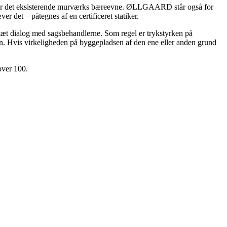
viser det eksisterende murværks bæreevne. ØLLGAARD står også for
det – påtegnes af en certificeret statiker.
 tæt dialog med sagsbehandlerne. Som regel er trykstyrken på
aden. Hvis virkeligheden på byggepladsen af den ene eller anden grund
over 100.