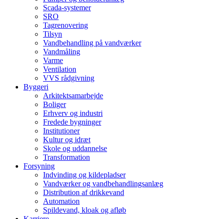
Scada-systemer
SRO
Tagrenovering
Tilsyn
Vandbehandling på vandværker
Vandmåling
Varme
Ventilation
VVS rådgivning
Byggeri
Arkitektsamarbejde
Boliger
Erhverv og industri
Fredede bygninger
Institutioner
Kultur og idræt
Skole og uddannelse
Transformation
Forsyning
Indvinding og kildepladser
Vandværker og vandbehandlingsanlæg
Distribution af drikkevand
Automation
Spildevand, kloak og afløb
Karriere