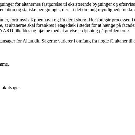
inger for altanernes fastgørelse til eksisterende bygninger og efter
tion og statiske beregninger, der – i det omfang myndighederne kræver 
uner, fortrinsvis København og Frederiksberg. Her foregår processen i
de, at altanerne skal forankres i etagedæk i stedet for at hænge på fac
AARD tilkaldes og hjælpe med at anvise en løsning på problemerne.
ager for Altan.dk. Sagerne varierer i omfang fra nogle få altaner til 
omme.
 akutsager.