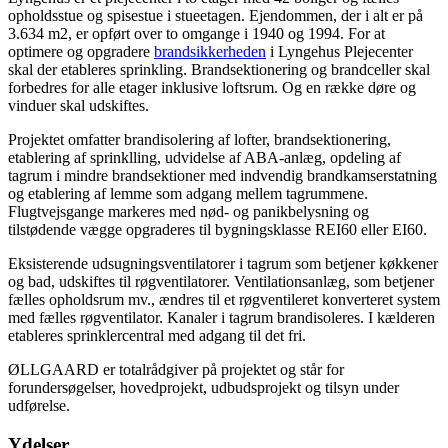
opholdsstue og spisestue i stueetagen. Ejendommen, der i alt er på
3.634 m2, er opført over to omgange i 1940 og 1994. For at
optimere og opgradere
brandsikkerheden
i Lyngehus Plejecenter
skal der etableres sprinkling. Brandsektionering og brandceller skal
forbedres for alle etager inklusive loftsrum. Og en række døre og
vinduer skal udskiftes.
Projektet omfatter brandisolering af lofter, brandsektionering,
etablering af sprinklling, udvidelse af ABA-anlæg, opdeling af
tagrum i mindre brandsektioner med indvendig brandkamserstatning
og etablering af lemme som adgang mellem tagrummene.
Flugtvejsgange markeres med nød- og panikbelysning og
tilstødende vægge opgraderes til bygningsklasse REI60 eller EI60.
Eksisterende udsugningsventilatorer i tagrum som betjener køkkener
og bad, udskiftes til røgventilatorer. Ventilationsanlæg, som betjener
fælles opholdsrum mv., ændres til et røgventileret konverteret system
med fælles røgventilator. Kanaler i tagrum brandisoleres. I kælderen
etableres sprinklercentral med adgang til det fri.
ØLLGAARD er totalrådgiver på projektet og står for
forundersøgelser, hovedprojekt, udbudsprojekt og tilsyn under
udførelse.
Ydelser