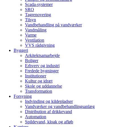
Scada-systemer
SRO
Tagrenovering
Tilsyn
Vandbehandling på vandværker
Vandmåling
Varme
Ventilation
VVS rådgivning
Byggeri
Arkitektsamarbejde
Boliger
Erhverv og industri
Fredede bygninger
Institutioner
Kultur og idræt
Skole og uddannelse
Transformation
Forsyning
Indvinding og kildepladser
Vandværker og vandbehandlingsanlæg
Distribution af drikkevand
Automation
Spildevand, kloak og afløb
Karriere