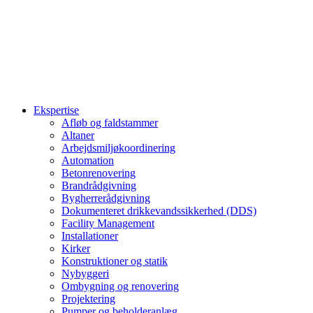
Ekspertise
Afløb og faldstammer
Altaner
Arbejdsmiljøkoordinering
Automation
Betonrenovering
Brandrådgivning
Bygherrerådgivning
Dokumenteret drikkevandssikkerhed (DDS)
Facility Management
Installationer
Kirker
Konstruktioner og statik
Nybyggeri
Ombygning og renovering
Projektering
Pumper og beholderanlæg