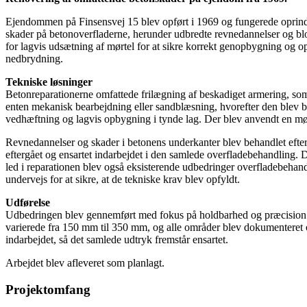
Ejendommen på Finsensvej 15 blev opført i 1969 og fungerede oprinde
skader på betonoverfladerne, herunder udbredte revnedannelser og bl
for lagvis udsætning af mørtel for at sikre korrekt genopbygning og o
nedbrydning.
Tekniske løsninger
Betonreparationerne omfattede frilægning af beskadiget armering, so
enten mekanisk bearbejdning eller sandblæsning, hvorefter den blev 
vedhæftning og lagvis opbygning i tynde lag. Der blev anvendt en mør
Revnedannelser og skader i betonens underkanter blev behandlet efter
eftergået og ensartet indarbejdet i den samlede overfladebehandling
led i reparationen blev også eksisterende udbedringer overfladebehand
undervejs for at sikre, at de tekniske krav blev opfyldt.
Udførelse
Udbedringen blev gennemført med fokus på holdbarhed og præcision.
varierede fra 150 mm til 350 mm, og alle områder blev dokumenteret og 
indarbejdet, så det samlede udtryk fremstår ensartet.
Arbejdet blev afleveret som planlagt.
Projektomfang