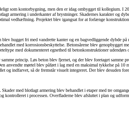
ligt som kontorbygning, men den er idag ombygget til kollegium. I 20
otlagt armering i underkanter af brystninger. Skadernes karakter og d
ptimal vedhæftning. Projektet blev igangsat for at forlænge konstrukti
m blev hugget fri med vandrette kanter og en bagvedliggende dybde på 
behandlet med korrosionsbeskyttelse. Betonsårene blev genopbygget me
teltype med dokumenteret egnethed til betonkonstruktioner udendørs og
 samme princip. Løs beton blev fjernet, og der blev foretaget samme pr
. Den anvendte mørtel blev påført i lag med en maksimal tykkelse på 1
let og indfarvet, så de fremstår visuelt integreret. Der blev desuden f
 Skader med blotlagt armering blev behandlet i etaper med tre omgang
kontrolleret i processen. Overfladerne blev afsluttet i plan og udformn