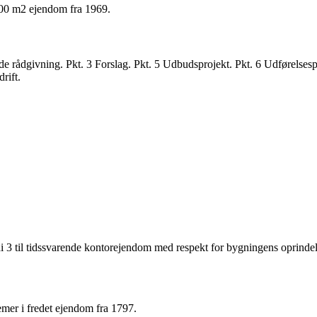
000 m2 ejendom fra 1969.
dgivning. Pkt. 3 Forslag. Pkt. 5 Udbudsprojekt. Pkt. 6 Udførelsesproje
rift.
il tidssvarende kontorejendom med respekt for bygningens oprindelig
emer i fredet ejendom fra 1797.