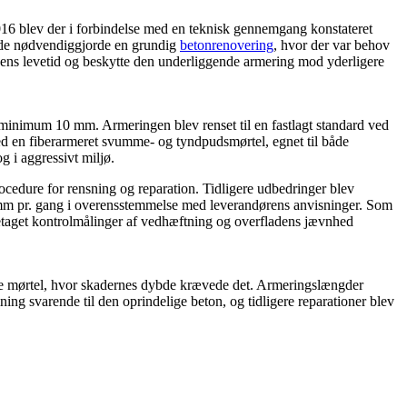
16 blev der i forbindelse med en teknisk gennemgang konstateret
ybde nødvendiggjorde en grundig
betonrenovering
, hvor der var behov
onens levetid og beskytte den underliggende armering mod yderligere
minimum 10 mm. Armeringen blev renset til en fastlagt standard ved
d en fiberarmeret svumme- og tyndpudsmørtel, egnet til både
 i aggressivt miljø.
ocedure for rensning og reparation. Tidligere udbedringer blev
0 mm pr. gang i overensstemmelse med leverandørens anvisninger. Som
oretaget kontrolmålinger af vedhæftning og overfladens jævnhed
e mørtel, hvor skadernes dybde krævede det. Armeringslængder
ing svarende til den oprindelige beton, og tidligere reparationer blev