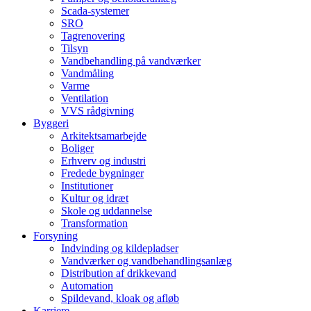
Scada-systemer
SRO
Tagrenovering
Tilsyn
Vandbehandling på vandværker
Vandmåling
Varme
Ventilation
VVS rådgivning
Byggeri
Arkitektsamarbejde
Boliger
Erhverv og industri
Fredede bygninger
Institutioner
Kultur og idræt
Skole og uddannelse
Transformation
Forsyning
Indvinding og kildepladser
Vandværker og vandbehandlingsanlæg
Distribution af drikkevand
Automation
Spildevand, kloak og afløb
Karriere