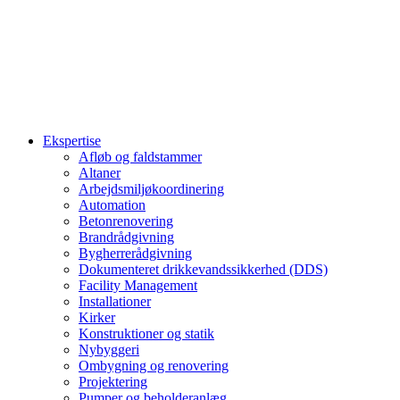
Ekspertise
Afløb og faldstammer
Altaner
Arbejdsmiljøkoordinering
Automation
Betonrenovering
Brandrådgivning
Bygherrerådgivning
Dokumenteret drikkevandssikkerhed (DDS)
Facility Management
Installationer
Kirker
Konstruktioner og statik
Nybyggeri
Ombygning og renovering
Projektering
Pumper og beholderanlæg